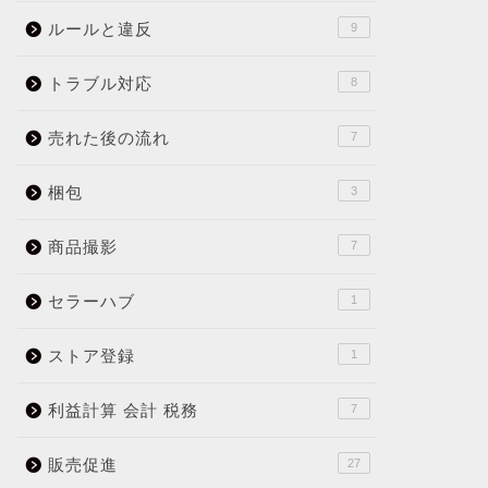
ルールと違反
9
トラブル対応
8
売れた後の流れ
7
梱包
3
商品撮影
7
セラーハブ
1
ストア登録
1
利益計算 会計 税務
7
販売促進
27