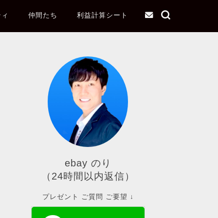
ティ
仲間たち
利益計算シート
ebay のり
（24時間以内返信）
プレゼント ご質問 ご要望 ↓