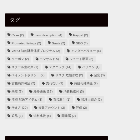
タグ
Case
(2)
Item description
(4)
Paypal
(2)
Promoted listings
(2)
Saats
(2)
SEO
(4)
VeRO 知的財産保護プログラム
(2)
アンダーバリュー
(4)
クーポン
(2)
コンサル
(15)
ショート動画
(2)
スクール生の声
(1)
テクニック
(14)
パソコン
(4)
ペイメントポリシー
(2)
リスク 危機管理
(2)
副業
(3)
古物商許可証
(2)
売れない
(3)
持続化補助金
(2)
未着
(2)
海外発送
(12)
消費税還付
(3)
清掃 配送アイテム
(3)
直接取引
(1)
税理士紹介
(2)
考え方
(20)
複数アカウント
(2)
評価
(2)
返品
(3)
送料比較
(6)
開業届
(2)