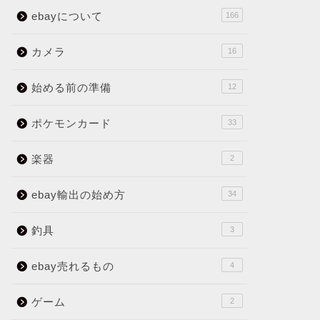
ebayについて
166
カメラ
16
始める前の準備
12
ポケモンカード
33
楽器
2
ebay輸出の始め方
34
釣具
3
ebay売れるもの
4
ゲーム
2