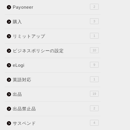
Payoneer
2
購入
3
リミットアップ
1
ビジネスポリシーの設定
10
eLogi
9
英語対応
1
出品
19
出品禁止品
2
サスペンド
4