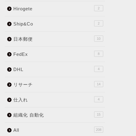
Hirogete
2
Ship&Co
2
日本郵便
10
FedEx
8
DHL
4
リサーチ
14
仕入れ
4
組織化 自動化
15
All
208