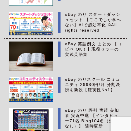
eBay のり スタートダッシ
ュセット 【ここでしか学べ
ない】AIで超効率化 ©All
rights reserved
eBay 英語例文 まとめ 【コ
ピペ OK！】現役セラーの
実践英語集
eBay のりスクール コミュ
ニティ 29980円/月 分割決
済を新設【確実性No1】
eBay のり 評判 実績 参加
者 実況中継 【インタビュ
ー71名 Blog104名（重複
なし）】 随時更新