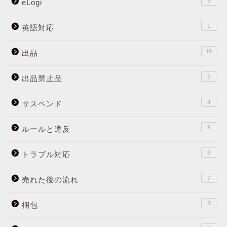
9
eLogi
1
英語対応
19
出品
2
出品禁止品
4
サスペンド
9
ルールと違反
8
トラブル対応
7
売れた後の流れ
3
梱包