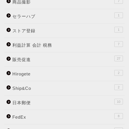
7
商品撮影
1
セラーハブ
1
ストア登録
7
利益計算 会計 税務
27
販売促進
2
Hirogete
2
Ship&Co
10
日本郵便
8
FedEx