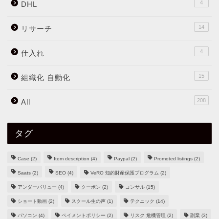
4
DHL
14
リサーチ
4
仕入れ
15
組織化 自動化
208
All
タグ
Case
(2)
Item description
(4)
Paypal
(2)
Promoted listings
(2)
Saats
(2)
SEO
(4)
VeRO 知的財産保護プログラム
(2)
アンダーバリュー
(4)
クーポン
(2)
コンサル
(15)
ショート動画
(2)
スクール生の声
(1)
テクニック
(14)
パソコン
(4)
ペイメントポリシー
(2)
リスク 危機管理
(2)
副業
(3)