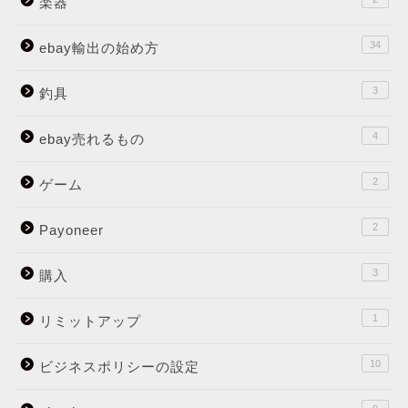
楽器
34
ebay輸出の始め方
3
釣具
4
ebay売れるもの
2
ゲーム
2
Payoneer
3
購入
1
リミットアップ
10
ビジネスポリシーの設定