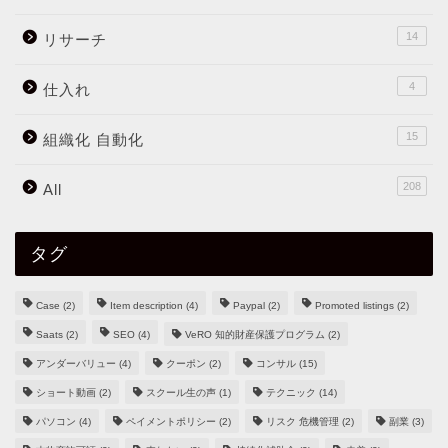
14
リサーチ
4
仕入れ
15
組織化 自動化
208
All
タグ
Case
(2)
Item description
(4)
Paypal
(2)
Promoted listings
(2)
Saats
(2)
SEO
(4)
VeRO 知的財産保護プログラム
(2)
アンダーバリュー
(4)
クーポン
(2)
コンサル
(15)
ショート動画
(2)
スクール生の声
(1)
テクニック
(14)
パソコン
(4)
ペイメントポリシー
(2)
リスク 危機管理
(2)
副業
(3)