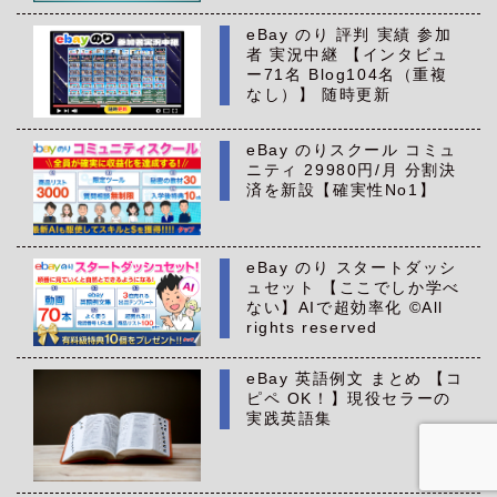
eBay のり 評判 実績 参加
者 実況中継 【インタビュ
ー71名 Blog104名（重複
なし）】 随時更新
eBay のりスクール コミュ
ニティ 29980円/月 分割決
済を新設【確実性No1】
eBay のり スタートダッシ
ュセット 【ここでしか学べ
ない】AIで超効率化 ©All
rights reserved
eBay 英語例文 まとめ 【コ
ピペ OK！】現役セラーの
実践英語集