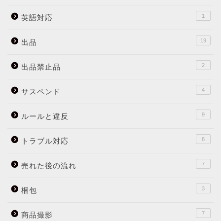
1
英語対応
19
出品
2
出品禁止品
4
サスペンド
9
ルールと違反
8
トラブル対応
7
売れた後の流れ
3
梱包
7
商品撮影