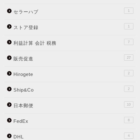
1
セラーハブ
1
ストア登録
7
利益計算 会計 税務
27
販売促進
2
Hirogete
2
Ship&Co
10
日本郵便
8
FedEx
4
DHL