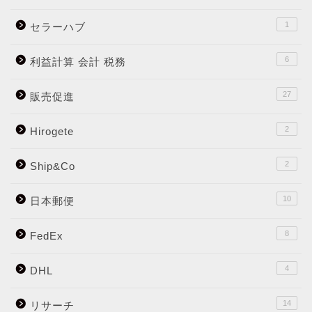
1
セラーハブ
6
利益計算 会計 税務
27
販売促進
2
Hirogete
2
Ship&Co
10
日本郵便
8
FedEx
4
DHL
14
リサーチ