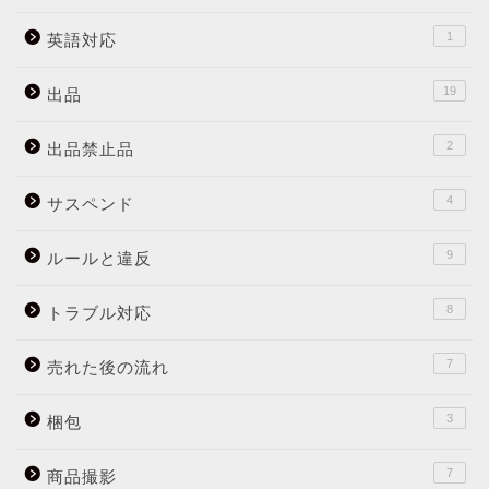
1
英語対応
19
出品
2
出品禁止品
4
サスペンド
9
ルールと違反
8
トラブル対応
7
売れた後の流れ
3
梱包
7
商品撮影