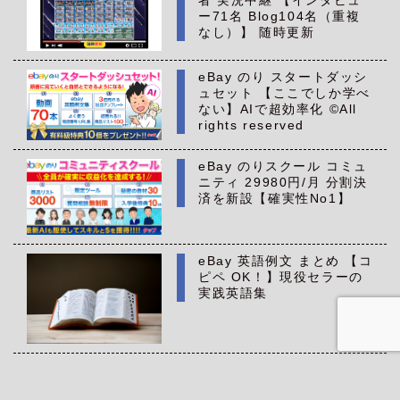
者 実況中継 【インタビュ
ー71名 Blog104名（重複
なし）】 随時更新
eBay のり スタートダッシ
ュセット 【ここでしか学べ
ない】AIで超効率化 ©All
rights reserved
eBay のりスクール コミュ
ニティ 29980円/月 分割決
済を新設【確実性No1】
eBay 英語例文 まとめ 【コ
ピペ OK！】現役セラーの
実践英語集