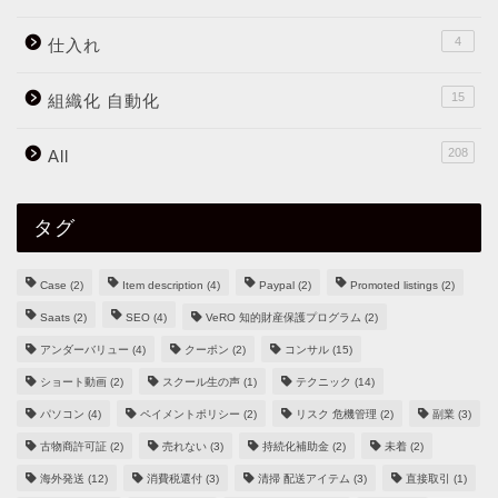
4
仕入れ
15
組織化 自動化
208
All
タグ
Case
(2)
Item description
(4)
Paypal
(2)
Promoted listings
(2)
Saats
(2)
SEO
(4)
VeRO 知的財産保護プログラム
(2)
アンダーバリュー
(4)
クーポン
(2)
コンサル
(15)
ショート動画
(2)
スクール生の声
(1)
テクニック
(14)
パソコン
(4)
ペイメントポリシー
(2)
リスク 危機管理
(2)
副業
(3)
古物商許可証
(2)
売れない
(3)
持続化補助金
(2)
未着
(2)
海外発送
(12)
消費税還付
(3)
清掃 配送アイテム
(3)
直接取引
(1)