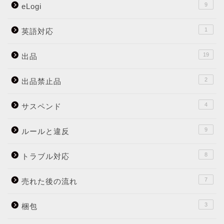
9
eLogi
1
英語対応
19
出品
2
出品禁止品
4
サスペンド
9
ルールと違反
8
トラブル対応
7
売れた後の流れ
3
梱包