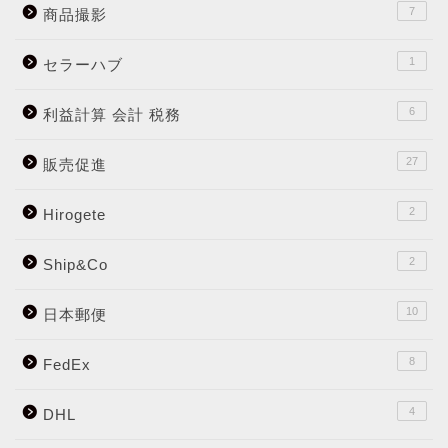
7
商品撮影
1
セラーハブ
6
利益計算 会計 税務
27
販売促進
2
Hirogete
2
Ship&Co
10
日本郵便
8
FedEx
4
DHL