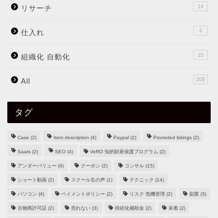
14
リサーチ
4
仕入れ
15
組織化 自動化
208
All
タグ
Case
(2)
Item description
(4)
Paypal
(2)
Promoted listings
(2)
Saats
(2)
SEO
(4)
VeRO 知的財産保護プログラム
(2)
アンダーバリュー
(4)
クーポン
(2)
コンサル
(15)
ショート動画
(2)
スクール生の声
(1)
テクニック
(14)
パソコン
(4)
ペイメントポリシー
(2)
リスク 危機管理
(2)
副業
(3)
古物商許可証
(2)
売れない
(3)
持続化補助金
(2)
未着
(2)