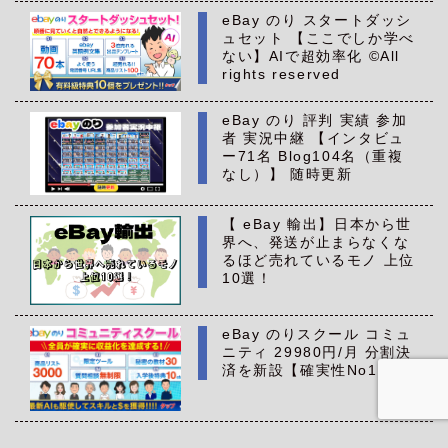
eBay のり スタートダッシ
ュセット 【ここでしか学べ
ない】AIで超効率化 ©All
rights reserved
eBay のり 評判 実績 参加
者 実況中継 【インタビュ
ー71名 Blog104名（重複
なし）】 随時更新
【 eBay 輸出】日本から世
界へ、発送が止まらなくな
るほど売れているモノ 上位
10選！
eBay のりスクール コミュ
ニティ 29980円/月 分割決
済を新設【確実性No1】