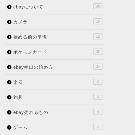
ebayについて
165
カメラ
16
始める前の準備
12
ポケモンカード
33
ebay輸出の始め方
34
楽器
2
釣具
3
ebay売れるもの
4
ゲーム
2