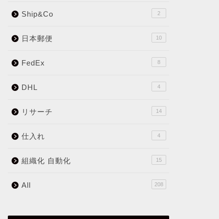
Ship&Co
2
日本郵便
10
FedEx
8
DHL
4
リサーチ
14
仕入れ
4
組織化 自動化
15
All
208