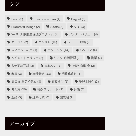
タグ
Case
(2)
Item description
(4)
Paypal
(2)
Promoted listings
(2)
Saats
(2)
SEO
(4)
VeRO 知的財産保護プログラム
(2)
アンダーバリュー
(4)
クーポン
(2)
コンサル
(15)
ショート動画
(2)
スクール生の声
(1)
テクニック
(14)
パソコン
(4)
ペイメントポリシー
(2)
リスク 危機管理
(2)
副業
(3)
古物商許可証
(2)
売れない
(3)
持続化補助金
(2)
未着
(2)
海外発送
(12)
消費税還付
(3)
清掃 配送アイテム
(3)
直接取引
(1)
税理士紹介
(2)
考え方
(20)
複数アカウント
(2)
評価
(2)
返品
(3)
送料比較
(6)
開業届
(2)
アーカイブ