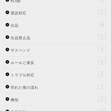
eLogi
1
英語対応
19
出品
2
出品禁止品
4
サスペンド
9
ルールと違反
8
トラブル対応
7
売れた後の流れ
3
梱包