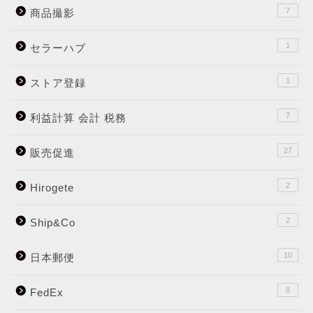
7
商品撮影
1
セラーハブ
1
ストア登録
7
利益計算 会計 税務
27
販売促進
2
Hirogete
2
Ship&Co
10
日本郵便
8
FedEx