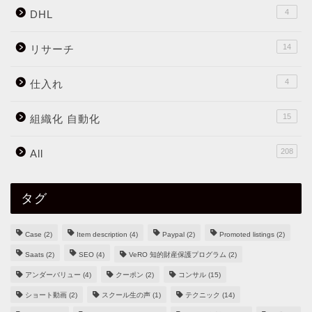
4
DHL
14
リサーチ
4
仕入れ
15
組織化 自動化
208
All
タグ
Case
(2)
Item description
(4)
Paypal
(2)
Promoted listings
(2)
Saats
(2)
SEO
(4)
VeRO 知的財産保護プログラム
(2)
アンダーバリュー
(4)
クーポン
(2)
コンサル
(15)
ショート動画
(2)
スクール生の声
(1)
テクニック
(14)