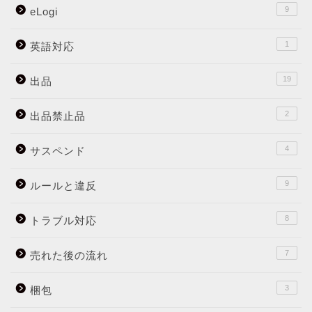
9
eLogi
1
英語対応
19
出品
2
出品禁止品
4
サスペンド
9
ルールと違反
8
トラブル対応
7
売れた後の流れ
3
梱包