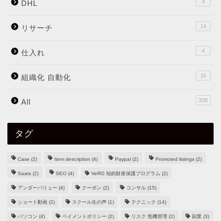
4
DHL
14
リサーチ
4
仕入れ
15
組織化 自動化
208
All
タグ
Case
(2)
Item description
(4)
Paypal
(2)
Promoted listings
(2)
Saats
(2)
SEO
(4)
VeRO 知的財産保護プログラム
(2)
アンダーバリュー
(4)
クーポン
(2)
コンサル
(15)
ショート動画
(2)
スクール生の声
(1)
テクニック
(14)
パソコン
(4)
ペイメントポリシー
(2)
リスク 危機管理
(2)
副業
(3)