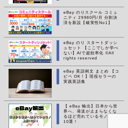
eBay のりスクール コミュ
ニティ 29980円/月 分割決
済を新設【確実性No1】
eBay のり スタートダッシ
ュセット 【ここでしか学べ
ない】AIで超効率化 ©All
rights reserved
eBay 英語例文 まとめ 【コ
ピペ OK！】現役セラーの
実践英語集
【 eBay 輸出】日本から世
界へ、発送が止まらなくな
るほど売れているモノ 上位
10選！