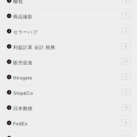
3
梱包
7
商品撮影
1
セラーハブ
6
利益計算 会計 税務
27
販売促進
2
Hirogete
2
Ship&Co
10
日本郵便
8
FedEx