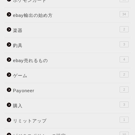
ポケモンカード
34
ebay輸出の始め方
2
楽器
3
釣具
4
ebay売れるもの
2
ゲーム
2
Payoneer
3
購入
1
リミットアップ
10