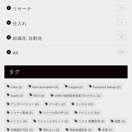
14
リサーチ
4
仕入れ
15
組織化 自動化
208
All
タグ
Case
(2)
Item description
(4)
Paypal
(2)
Promoted listings
(2)
Saats
(2)
SEO
(4)
VeRO 知的財産保護プログラム
(2)
アンダーバリュー
(4)
クーポン
(2)
コンサル
(15)
ショート動画
(2)
スクール生の声
(1)
テクニック
(14)
パソコン
(4)
ペイメントポリシー
(2)
リスク 危機管理
(2)
副業
(3)
古物商許可証
(2)
売れない
(3)
持続化補助金
(2)
未着
(2)