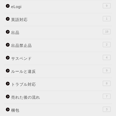
9
eLogi
1
英語対応
19
出品
2
出品禁止品
4
サスペンド
9
ルールと違反
8
トラブル対応
7
売れた後の流れ
3
梱包