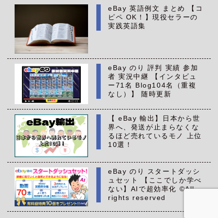
eBay 英語例文 まとめ 【コ
ピペ OK！】現役セラーの
実践英語集
eBay のり 評判 実績 参加
者 実況中継 【インタビュ
ー71名 Blog104名（重複
なし）】 随時更新
【 eBay 輸出】日本から世
界へ、発送が止まらなくな
るほど売れているモノ 上位
10選！
eBay のり スタートダッシ
ュセット 【ここでしか学べ
ない】AIで超効率化 ©All
rights reserved