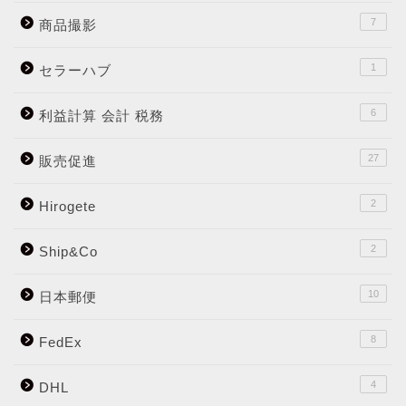
7
商品撮影
1
セラーハブ
6
利益計算 会計 税務
27
販売促進
2
Hirogete
2
Ship&Co
10
日本郵便
8
FedEx
4
DHL