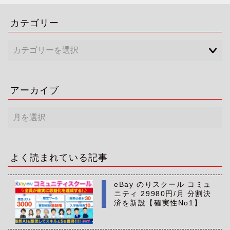
カテゴリー
アーカイブ
ア
ー
カ
イ
ブ
よく読まれている記事
eBay のりスクール コミュ
ニティ 29980円/月 分割決
済を新設【確実性No1】