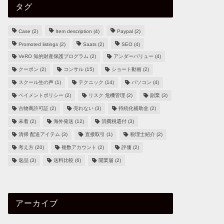
タグ
Case
(2)
Item description
(4)
Paypal
(2)
Promoted listings
(2)
Saats
(2)
SEO
(4)
VeRO 知的財産保護プログラム
(2)
アンダーバリュー
(4)
クーポン
(2)
コンサル
(15)
ショート動画
(2)
スクール生の声
(1)
テクニック
(14)
パソコン
(4)
ペイメントポリシー
(2)
リスク 危機管理
(2)
副業
(3)
古物商許可証
(2)
売れない
(3)
持続化補助金
(2)
未着
(2)
海外発送
(12)
消費税還付
(3)
清掃 配送アイテム
(3)
直接取引
(1)
税理士紹介
(2)
考え方
(20)
複数アカウント
(2)
評価
(2)
返品
(3)
送料比較
(6)
開業届
(2)
アーカイブ