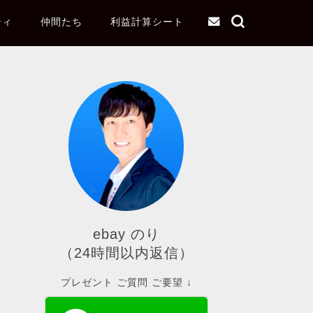
ティ
仲間たち
利益計算シート
ebay のり
（24時間以内返信）
プレゼント ご質問 ご要望 ↓