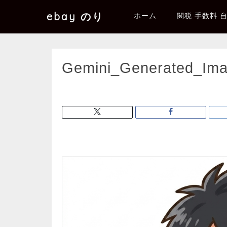
ebay のり
ホーム
関税 手数料 
Gemini_Generated_Im