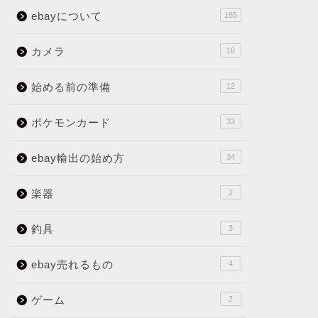
ebayについて
165
カメラ
16
始める前の準備
12
ポケモンカード
33
ebay輸出の始め方
34
楽器
2
釣具
3
ebay売れるもの
4
ゲーム
2