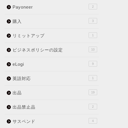
Payoneer
2
購入
3
リミットアップ
1
ビジネスポリシーの設定
10
eLogi
9
英語対応
1
出品
19
出品禁止品
2
サスペンド
4