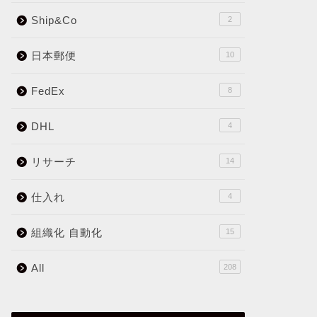
Ship&Co
2
日本郵便
10
FedEx
8
DHL
4
リサーチ
14
仕入れ
4
組織化 自動化
15
All
208