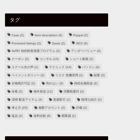
タグ
Case
(2)
Item description
(4)
Paypal
(2)
Promoted listings
(2)
Saats
(2)
SEO
(4)
VeRO 知的財産保護プログラム
(2)
アンダーバリュー
(4)
クーポン
(2)
コンサル
(15)
ショート動画
(2)
スクール生の声
(1)
テクニック
(14)
パソコン
(4)
ペイメントポリシー
(2)
リスク 危機管理
(2)
副業
(3)
古物商許可証
(2)
売れない
(3)
持続化補助金
(2)
未着
(2)
海外発送
(12)
消費税還付
(3)
清掃 配送アイテム
(3)
直接取引
(1)
税理士紹介
(2)
考え方
(20)
複数アカウント
(2)
評価
(2)
返品
(3)
送料比較
(6)
開業届
(2)