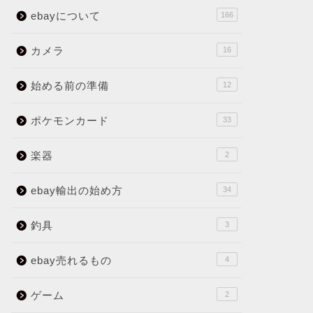
ebayについて
166
カメラ
16
始める前の準備
12
ポケモンカード
33
楽器
2
ebay輸出の始め方
34
釣具
3
ebay売れるもの
4
ゲーム
2