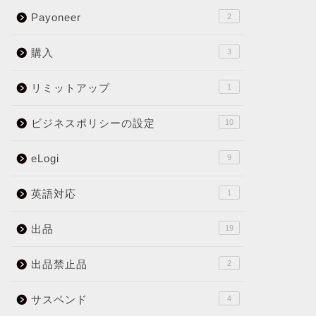
Payoneer
2
購入
3
リミットアップ
1
ビジネスポリシーの設定
10
eLogi
9
英語対応
1
出品
19
出品禁止品
2
サスペンド
4