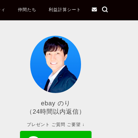
ティ
仲間たち
利益計算シート
ebay のり
（24時間以内返信）
プレゼント ご質問 ご要望 ↓