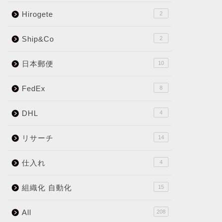
Hirogete
2
Ship&Co
2
日本郵便
10
FedEx
8
DHL
4
リサーチ
14
仕入れ
4
組織化 自動化
15
All
208