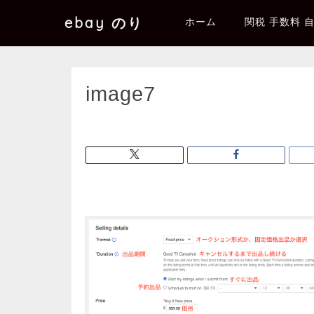
ebay のり
ホーム
関税 手数料 
image7