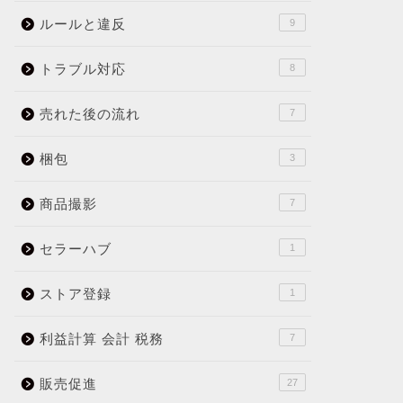
ルールと違反
9
トラブル対応
8
売れた後の流れ
7
梱包
3
商品撮影
7
セラーハブ
1
ストア登録
1
利益計算 会計 税務
7
販売促進
27