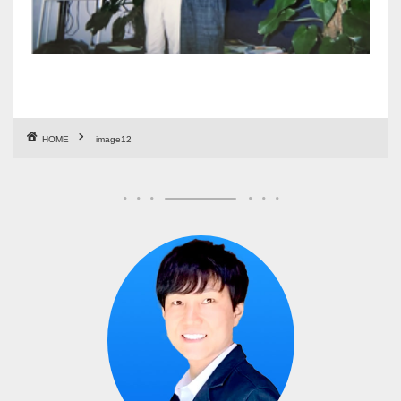
HOME
image12