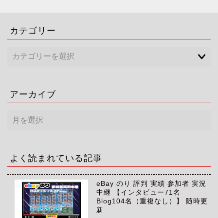
カテゴリー
アーカイブ
ア
ー
カ
イ
ブ
よく読まれている記事
eBay のり 評判 実績 参加者 実況
中継 【インタビュー71名
Blog104名（重複なし）】 随時更
新