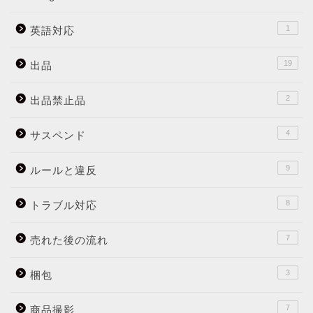
1
英語対応
19
出品
2
出品禁止品
4
サスペンド
9
ルールと違反
8
トラブル対応
7
売れた後の流れ
3
梱包
7
商品撮影