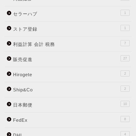
1
セラーハブ
1
ストア登録
7
利益計算 会計 税務
27
販売促進
2
Hirogete
2
Ship&Co
10
日本郵便
8
FedEx
4
DHL