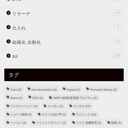
14
リサーチ
4
仕入れ
15
組織化 自動化
208
All
タグ
Case
(2)
Item description
(4)
Paypal
(2)
Promoted listings
(2)
Saats
(2)
SEO
(4)
VeRO 知的財産保護プログラム
(2)
アンダーバリュー
(4)
クーポン
(2)
コンサル
(15)
ショート動画
(2)
スクール生の声
(1)
テクニック
(14)
パソコン
(4)
ペイメントポリシー
(2)
リスク 危機管理
(2)
副業
(3)