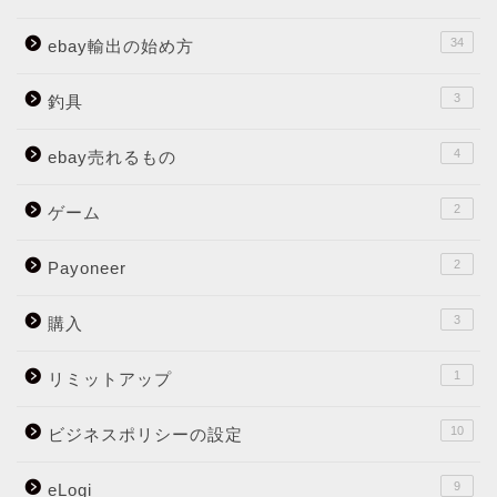
34
ebay輸出の始め方
3
釣具
4
ebay売れるもの
2
ゲーム
2
Payoneer
3
購入
1
リミットアップ
10
ビジネスポリシーの設定
9
eLogi