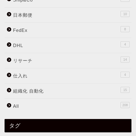
10
日本郵便
8
FedEx
4
DHL
14
リサーチ
4
仕入れ
15
組織化 自動化
208
All
タグ