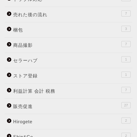
7
売れた後の流れ
3
梱包
7
商品撮影
1
セラーハブ
1
ストア登録
7
利益計算 会計 税務
27
販売促進
2
Hirogete
2
Ship&Co