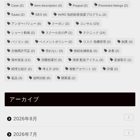
Case
(2)
Item description
(4)
Paypal
(2)
Promoted listings
(2)
Saats
(2)
SEO
(4)
VeRO 知的財産保護プログラム
(2)
アンダーバリュー
(4)
クーポン
(2)
コンサル
(15)
ショート動画
(2)
スクール生の声
(1)
テクニック
(14)
パソコン
(4)
ペイメントポリシー
(2)
リスク 危機管理
(2)
副業
(3)
古物商許可証
(2)
売れない
(3)
持続化補助金
(2)
未着
(2)
海外発送
(12)
消費税還付
(3)
清掃 配送アイテム
(3)
直接取引
(1)
税理士紹介
(2)
考え方
(20)
複数アカウント
(2)
評価
(2)
返品
(3)
送料比較
(6)
開業届
(2)
アーカイブ
2
2026年8月
1
2026年7月