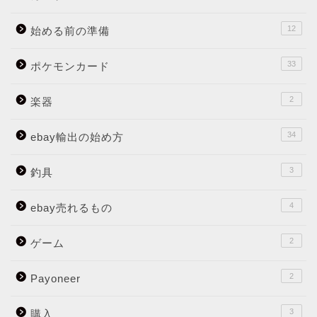
12
始める前の準備
33
ポケモンカード
2
楽器
34
ebay輸出の始め方
3
釣具
4
ebay売れるもの
2
ゲーム
2
Payoneer
3
購入