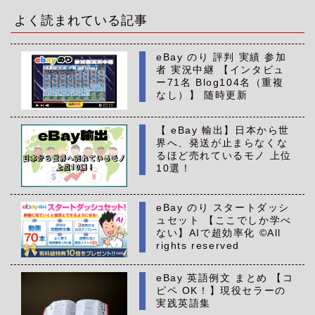
イ
ブ
よく読まれている記事
eBay のり 評判 実績 参加
者 実況中継 【インタビュ
ー71名 Blog104名（重複
なし）】 随時更新
【 eBay 輸出】日本から世
界へ、発送が止まらなくな
るほど売れているモノ 上位
10選！
eBay のり スタートダッシ
ュセット 【ここでしか学べ
ない】AIで超効率化 ©All
rights reserved
eBay 英語例文 まとめ 【コ
ピペ OK！】現役セラーの
実践英語集