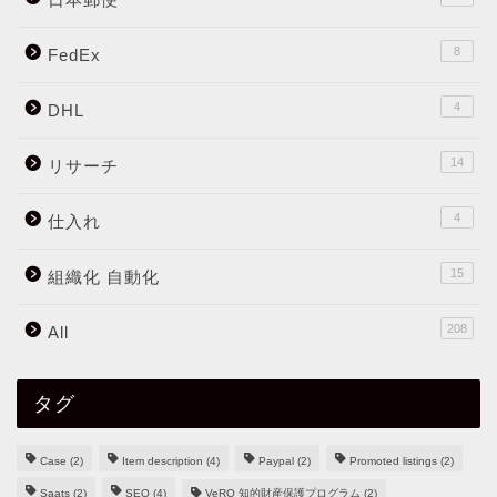
8
FedEx
4
DHL
14
リサーチ
4
仕入れ
15
組織化 自動化
208
All
タグ
Case
(2)
Item description
(4)
Paypal
(2)
Promoted listings
(2)
Saats
(2)
SEO
(4)
VeRO 知的財産保護プログラム
(2)