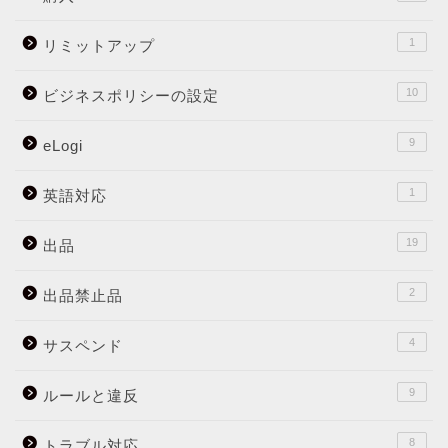
1
リミットアップ
10
ビジネスポリシーの設定
9
eLogi
1
英語対応
19
出品
2
出品禁止品
4
サスペンド
9
ルールと違反
8
トラブル対応