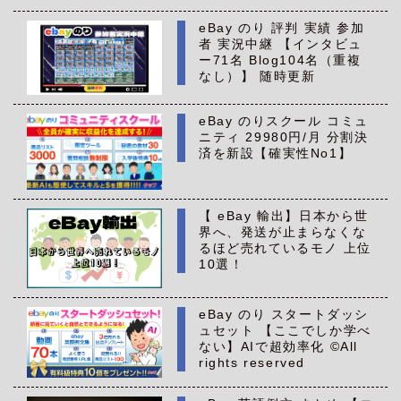
eBay のり 評判 実績 参加
者 実況中継 【インタビュ
ー71名 Blog104名（重複
なし）】 随時更新
eBay のりスクール コミュ
ニティ 29980円/月 分割決
済を新設【確実性No1】
【 eBay 輸出】日本から世
界へ、発送が止まらなくな
るほど売れているモノ 上位
10選！
eBay のり スタートダッシ
ュセット 【ここでしか学べ
ない】AIで超効率化 ©All
rights reserved