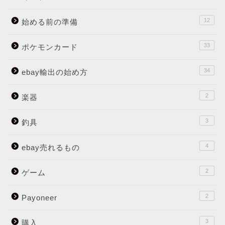
12
始める前の準備
33
ポケモンカード
34
ebay輸出の始め方
2
楽器
3
釣具
4
ebay売れるもの
2
ゲーム
2
Payoneer
3
購入