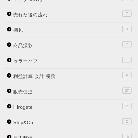
7
売れた後の流れ
3
梱包
7
商品撮影
1
セラーハブ
6
利益計算 会計 税務
27
販売促進
2
Hirogete
2
Ship&Co
10
日本郵便