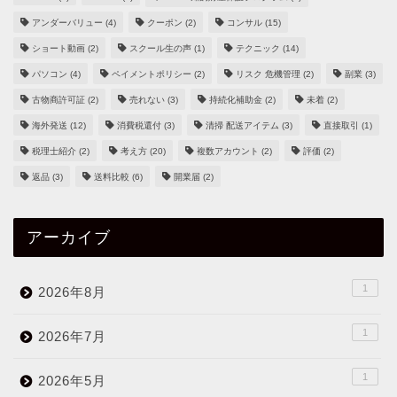
アンダーバリュー
(4)
クーポン
(2)
コンサル
(15)
ショート動画
(2)
スクール生の声
(1)
テクニック
(14)
パソコン
(4)
ペイメントポリシー
(2)
リスク 危機管理
(2)
副業
(3)
古物商許可証
(2)
売れない
(3)
持続化補助金
(2)
未着
(2)
海外発送
(12)
消費税還付
(3)
清掃 配送アイテム
(3)
直接取引
(1)
税理士紹介
(2)
考え方
(20)
複数アカウント
(2)
評価
(2)
返品
(3)
送料比較
(6)
開業届
(2)
アーカイブ
1
2026年8月
1
2026年7月
1
2026年5月