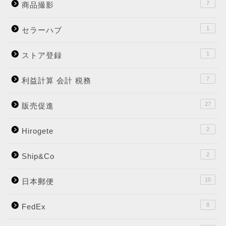
7
商品撮影
1
セラーハブ
1
ストア登録
7
利益計算 会計 税務
27
販売促進
2
Hirogete
2
Ship&Co
10
日本郵便
8
FedEx