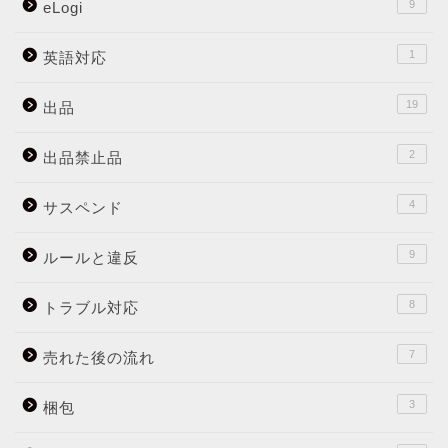
9
eLogi
1
英語対応
19
出品
2
出品禁止品
4
サスペンド
9
ルールと違反
8
トラブル対応
7
売れた後の流れ
3
梱包