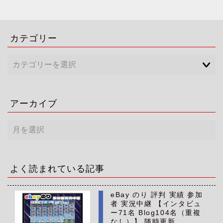
カテゴリー
アーカイブ
ア
ー
カ
イ
ブ
よく読まれている記事
eBay のり 評判 実績 参加
者 実況中継 【インタビュ
ー71名 Blog104名（重複
なし）】 随時更新