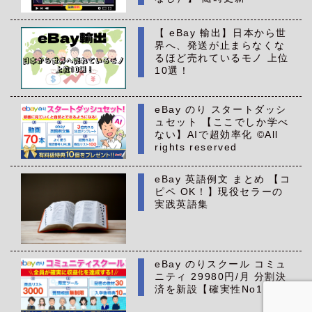
【 eBay 輸出】日本から世
界へ、発送が止まらなくな
るほど売れているモノ 上位
10選！
eBay のり スタートダッシ
ュセット 【ここでしか学べ
ない】AIで超効率化 ©All
rights reserved
eBay 英語例文 まとめ 【コ
ピペ OK！】現役セラーの
実践英語集
eBay のりスクール コミュ
ニティ 29980円/月 分割決
済を新設【確実性No1】