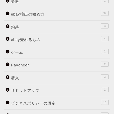
2
楽器
34
ebay輸出の始め方
3
釣具
4
ebay売れるもの
2
ゲーム
2
Payoneer
3
購入
1
リミットアップ
10
ビジネスポリシーの設定