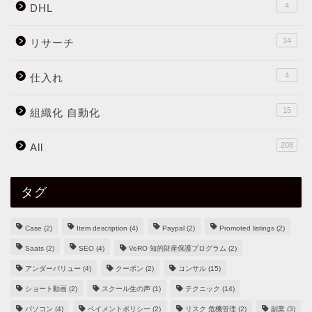
4
DHL
14
リサーチ
4
仕入れ
15
組織化 自動化
208
All
タグ
Case
(2)
Item description
(4)
Paypal
(2)
Promoted listings
(2)
Saats
(2)
SEO
(4)
VeRO 知的財産保護プログラム
(2)
アンダーバリュー
(4)
クーポン
(2)
コンサル
(15)
ショート動画
(2)
スクール生の声
(1)
テクニック
(14)
パソコン
(4)
ペイメントポリシー
(2)
リスク 危機管理
(2)
副業
(3)