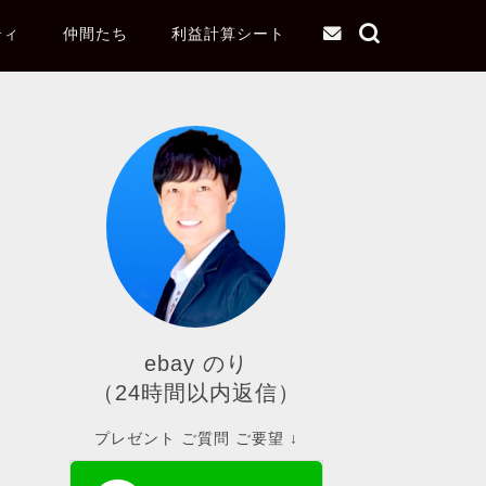
ティ
仲間たち
利益計算シート
ebay のり
（24時間以内返信）
プレゼント ご質問 ご要望 ↓