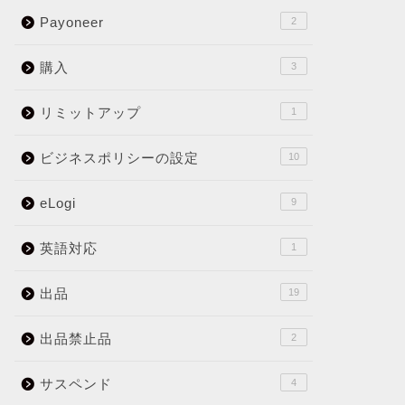
Payoneer
2
購入
3
リミットアップ
1
ビジネスポリシーの設定
10
eLogi
9
英語対応
1
出品
19
出品禁止品
2
サスペンド
4