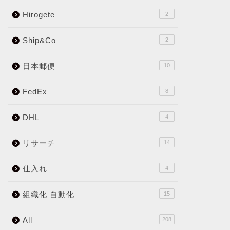
Hirogete
2
Ship&Co
2
日本郵便
10
FedEx
8
DHL
4
リサーチ
14
仕入れ
4
組織化 自動化
15
All
208