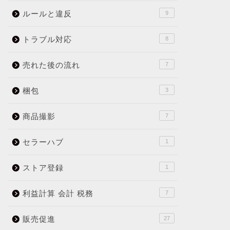
ルールと違反
9
トラブル対応
8
売れた後の流れ
7
梱包
3
商品撮影
7
セラーハブ
1
ストア登録
1
利益計算 会計 税務
7
販売促進
27