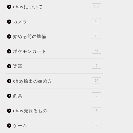
ebayについて
166
カメラ
16
始める前の準備
12
ポケモンカード
33
楽器
2
ebay輸出の始め方
34
釣具
3
ebay売れるもの
4
ゲーム
2