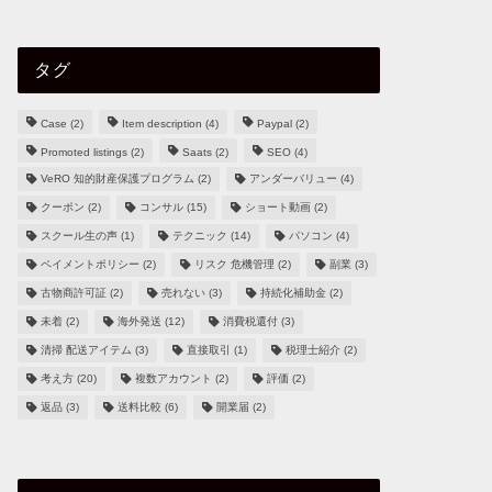
タグ
Case
(2)
Item description
(4)
Paypal
(2)
Promoted listings
(2)
Saats
(2)
SEO
(4)
VeRO 知的財産保護プログラム
(2)
アンダーバリュー
(4)
クーポン
(2)
コンサル
(15)
ショート動画
(2)
スクール生の声
(1)
テクニック
(14)
パソコン
(4)
ペイメントポリシー
(2)
リスク 危機管理
(2)
副業
(3)
古物商許可証
(2)
売れない
(3)
持続化補助金
(2)
未着
(2)
海外発送
(12)
消費税還付
(3)
清掃 配送アイテム
(3)
直接取引
(1)
税理士紹介
(2)
考え方
(20)
複数アカウント
(2)
評価
(2)
返品
(3)
送料比較
(6)
開業届
(2)