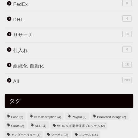
8
FedEx
4
DHL
14
リサーチ
4
仕入れ
15
組織化 自動化
208
All
タグ
Case
(2)
Item description
(4)
Paypal
(2)
Promoted listings
(2)
Saats
(2)
SEO
(4)
VeRO 知的財産保護プログラム
(2)
アンダーバリュー
(4)
クーポン
(2)
コンサル
(15)