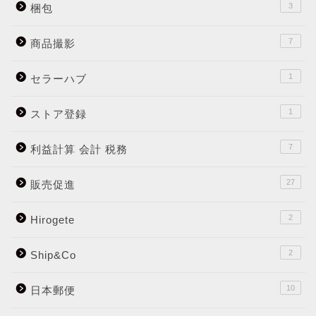
3
梱包
7
商品撮影
1
セラーハブ
1
ストア登録
7
利益計算 会計 税務
27
販売促進
2
Hirogete
2
Ship&Co
10
日本郵便