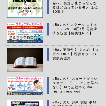
界へ、発送が止まらなくな
るほど売れているモノ 上位
10選！
eBay のりスクール コミュ
ニティ 29980円/月 分割決
済を新設【確実性No1】
eBay 英語例文 まとめ 【コ
ピペ OK！】現役セラーの
実践英語集
eBay のり スタートダッシ
ュセット 【ここでしか学べ
ない】AIで超効率化 ©All
rights reserved
eBay のり 評判 実績 参加