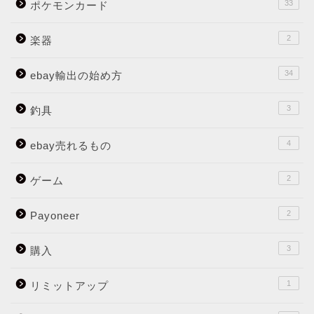
33
ポケモンカード
2
楽器
34
ebay輸出の始め方
3
釣具
4
ebay売れるもの
2
ゲーム
2
Payoneer
3
購入
1
リミットアップ