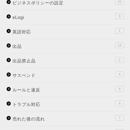
10
ビジネスポリシーの設定
9
eLogi
1
英語対応
19
出品
2
出品禁止品
4
サスペンド
9
ルールと違反
8
トラブル対応
7
売れた後の流れ