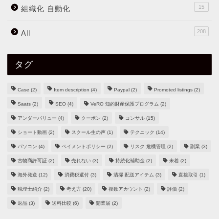
15
組織化 自動化
208
All
タグ
Case
(2)
Item description
(4)
Paypal
(2)
Promoted listings
(2)
Saats
(2)
SEO
(4)
VeRO 知的財産保護プログラム
(2)
アンダーバリュー
(4)
クーポン
(2)
コンサル
(15)
ショート動画
(2)
スクール生の声
(1)
テクニック
(14)
パソコン
(4)
ペイメントポリシー
(2)
リスク 危機管理
(2)
副業
(3)
古物商許可証
(2)
売れない
(3)
持続化補助金
(2)
未着
(2)
海外発送
(12)
消費税還付
(3)
清掃 配送アイテム
(3)
直接取引
(1)
税理士紹介
(2)
考え方
(20)
複数アカウント
(2)
評価
(2)
返品
(3)
送料比較
(6)
開業届
(2)