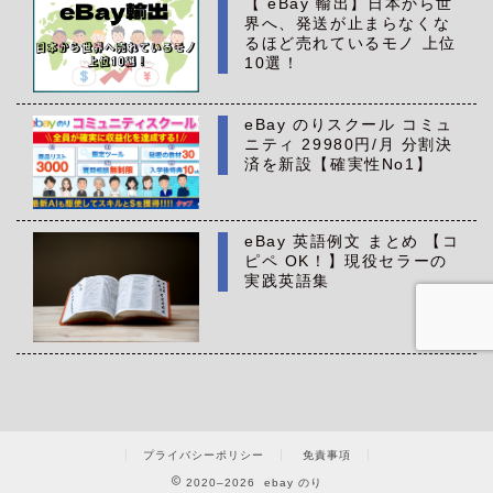
【 eBay 輸出】日本から世
界へ、発送が止まらなくな
るほど売れているモノ 上位
10選！
eBay のりスクール コミュ
ニティ 29980円/月 分割決
済を新設【確実性No1】
eBay 英語例文 まとめ 【コ
ピペ OK！】現役セラーの
実践英語集
プライバシーポリシー
免責事項
2020–2026 ebay のり