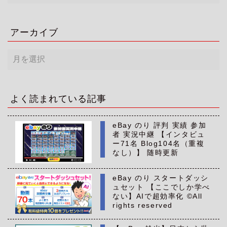
アーカイブ
ア
ー
カ
イ
ブ
よく読まれている記事
eBay のり 評判 実績 参加
者 実況中継 【インタビュ
ー71名 Blog104名（重複
なし）】 随時更新
eBay のり スタートダッシ
ュセット 【ここでしか学べ
ない】AIで超効率化 ©All
rights reserved