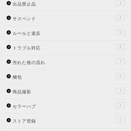
2
出品禁止品
4
サスペンド
9
ルールと違反
8
トラブル対応
7
売れた後の流れ
3
梱包
7
商品撮影
1
セラーハブ
1
ストア登録