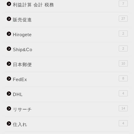
7
利益計算 会計 税務
27
販売促進
2
Hirogete
2
Ship&Co
10
日本郵便
8
FedEx
4
DHL
14
リサーチ
4
仕入れ