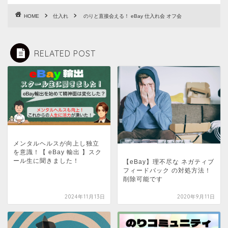
HOME
仕入れ
のりと直接会える！ eBay 仕入れ会 オフ会
RELATED POST
メンタルヘルスが向上し独立
を意識！【 eBay 輸出 】スク
ール生に聞きました！
【eBay】理不尽な ネガティブ
フィードバック の対処方法！
削除可能です
2024年11月13日
2020年9月11日