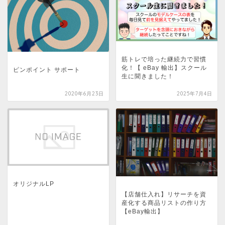
筋トレで培った継続力で習慣
化！【 eBay 輸出】スクール
ピンポイント サポート
生に聞きました！
2020年6月23日
2025年7月4日
オリジナルLP
【店舗仕入れ】リサーチを資
産化する商品リストの作り方
【eBay輸出】