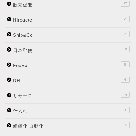
27
販売促進
2
Hirogete
2
Ship&Co
10
日本郵便
8
FedEx
4
DHL
14
リサーチ
4
仕入れ
15
組織化 自動化