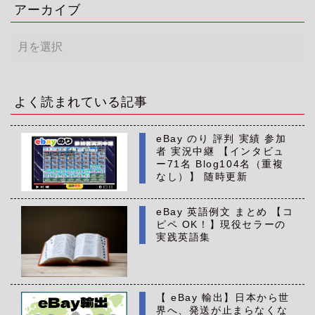
アーカイブ
ア
ー
カ
イ
ブ
よく読まれている記事
eBay のり 評判 実績 参加
者 実況中継 【インタビュ
ー71名 Blog104名（重複
なし）】 随時更新
eBay 英語例文 まとめ 【コ
ピペ OK！】現役セラーの
実践英語集
【 eBay 輸出】日本から世
界へ、発送が止まらなくな