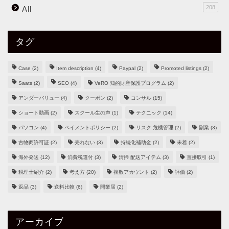
208
All
タグ
Case
(2)
Item description
(4)
Paypal
(2)
Promoted listings
(2)
Saats
(2)
SEO
(4)
VeRO 知的財産保護プログラム
(2)
アンダーバリュー
(4)
クーポン
(2)
コンサル
(15)
ショート動画
(2)
スクール生の声
(1)
テクニック
(14)
パソコン
(4)
ペイメントポリシー
(2)
リスク 危機管理
(2)
副業
(3)
古物商許可証
(2)
売れない
(3)
持続化補助金
(2)
未着
(2)
海外発送
(12)
消費税還付
(3)
清掃 配送アイテム
(3)
直接取引
(1)
税理士紹介
(2)
考え方
(20)
複数アカウント
(2)
評価
(2)
返品
(3)
送料比較
(6)
開業届
(2)
アーカイブ