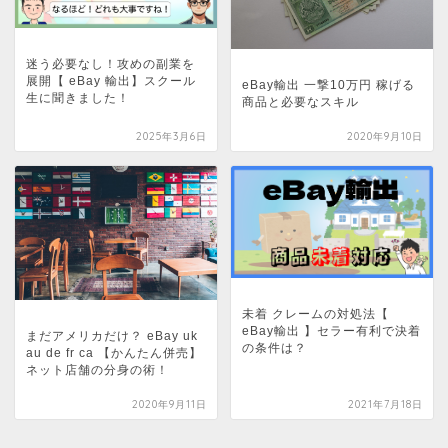
迷う必要なし！攻めの副業を
展開【 eBay 輸出】スクール
eBay輸出 一撃10万円 稼げる
生に聞きました！
商品と必要なスキル
2025年3月6日
2020年9月10日
未着 クレームの対処法【
eBay輸出 】セラー有利で決着
まだアメリカだけ？ eBay uk
の条件は？
au de fr ca 【かんたん併売】
ネット店舗の分身の術！
2020年9月11日
2021年7月18日