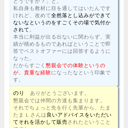
どうですか？」と。
私自身も教材に目を通してはいたんです
けれど、改めて
全然落とし込みができて
ないなというのをすごくその場で気付か
されて
。
本当に利益が出る出ないに関わらず、実
績が積めるものであればということで即
答でベストオファーには回答するように
なった。
だからすごく
懇親会での体験というの
が、貴重な経験
になったなという印象で
す。
のり
ありがとうございます。
懇親会では仲間の方達も集まります。
それでちょっと先を行く先輩から、たま
たま L さんは
良いアドバイスをいただい
てそれを活かして販売
されたということ