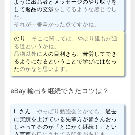
ように出品者とメッセージのやり取りを
して返品の交渉
をしてるような感じでし
た。
それが一番辛かった点ですかね。
のり
そこに関しては、やはり誰もが通
る道というかね。
品物以外に
人の目利きも、苦労してでき
るようになるということで学びにはなっ
た
のかなと思います。
eBay 輸出を継続できたコツは？
L さん
やっぱり勉強会とかでも、
過去
に実績を上げている先輩方が皆さんおっ
しゃってるのが「とにかく継続！」とい
う言葉
を口にされてる印象がありまし