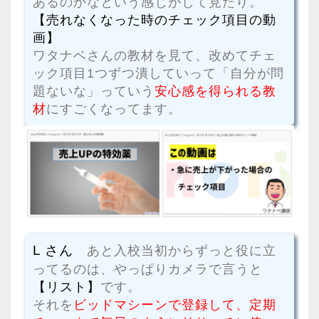
あるのかなという感じがして見たり。
【売れなくなった時のチェック項目の動
画】
ワタナベさんの教材を見て、改めてチェ
ック項目1つずつ潰していって「自分が問
題ないな」っていう
安心感を得られる教
材
にすごくなってます。
L さん
あと入校当初からずっと役に立
ってるのは、やっぱりカメラで言うと
【リスト】
です。
それを
ビッドマシーンで登録して、定期