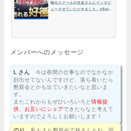
y輸出】実践者インタビュー
輸出スクールの生徒さんにインタビ
ューさせていただきました。eBayで
販売していると感謝されることが多
い、それが一日の活力になるという
オカヤさん。やるべきタスクを管理
してビジネスを拡大していきまし
た。オカヤさん貴重なお話をありが
とうございました！#せどり #副業 #
メンバーへのメッセージ
ebay
⬇︎ebayのり Blog版 スター
ト…
L さん
今は夜間の仕事なのでなかなか
顔出せてないんですけど、落ち着いたら
懇親会とかも出ていきたいなと思いま
す。
またこれからもぜひいろいろと
情報提
供、お互いにシェア
できたらなと考えて
いますのでよろしくお願いします！
のり
私もまた懇親会で林さんとね、同