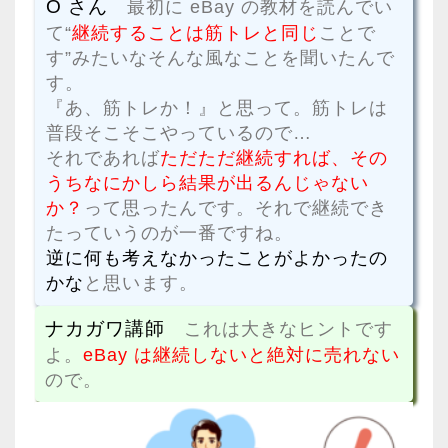
O さん
最初に eBay の教材を読んでい
て“
継続することは筋トレと同じ
ことで
す”みたいなそんな風なことを聞いたんで
す。
『あ、筋トレか！』と思って。筋トレは
普段そこそこやっているので…
それであれば
ただただ継続すれば、その
うちなにかしら結果が出るんじゃない
か？
って思ったんです。それで継続でき
たっていうのが一番ですね。
逆に何も考えなかったことがよかったの
かな
と思います。
ナカガワ講師
これは大きなヒントです
よ。
eBay は継続しないと絶対に売れない
ので。