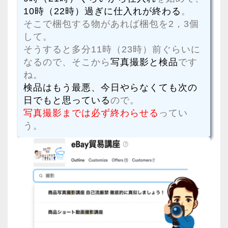
10時（22時）過ぎに仕入れが終わる
。
そこで梱包する物があれば梱包を2，3個
して。
そうすると多分11時（23時）前ぐらいに
なるので、そこから
写真撮影と検品
です
ね。
検品はもう最悪、今日やらなくても次の
日でもと思っている
ので。
写真撮影までは必ず終わらせる
ってい
う。