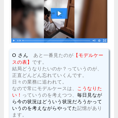
O さん
あと一番見たのが
【モデルケー
スの表】
です。
結局どうなりたいのか？っていうのが、
正直どんどん忘れていくんです。
日々の業務に追われて。
なので常にモデルケースは、
こうなりた
い！
っていうのを考えつつ、
毎日見なが
ら今の状況はどういう状況だろうかって
いうのを考えながらやってた
記憶があり
ます。