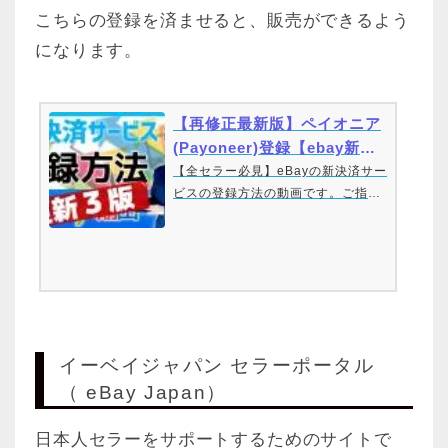
こちらの登録を済ませると、販売ができるよう
になります。
【再修正最新版】ペイオニア
(Payoneer)登録【ebay新決
済サービス】マネージド・
【全セラー必見】eBayの新決済サー
ビスの登録方法の動画です。ご指摘
ペ…
いただいたところ、わかりにくいと
ころを修正しました。ペイオニアの
登録の細かい変更に対応。日本語化
できるところは日本語化。eBay Ind
ividualからのペイオニア法人です
が、eBayBusinessからのペイオニ
ア法人にも対応。eBay In…
イーベイジャパン セラーポータル
（ eBay Japan）
日本人セラーをサポートするためのサイトで