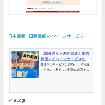
日本郵便 国際郵便マイページサービス
【郵便局から海外発送】国際
郵便マイページサービスの登
録【ebay輸出】初心者向け
郵便局のサービスは契約なしで利用
できるので初めての配送に最適で
す。 海外への商品発送の第一歩、国
際郵便マイページサービスの登録方
法をお伝えします。日本のeBayセラ
ー向けサポートサイトhttps://eporta
l.ebay.co.jp/portalsライン友達登録
eLogi
で限定シークレット動画プレゼント