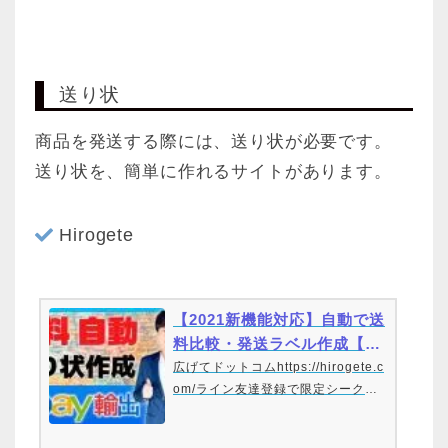
送り状
商品を発送する際には、送り状が必要です。
送り状を、簡単に作れるサイトがあります。
Hirogete
【2021新機能対応】自動で送
料比較・発送ラベル作成【無
料】HIROGETE実演
広げてドットコムhttps://hirogete.c
om/ライン友達登録で限定シークレ
ット動画プレゼントhttps://bit.ly/2U
FrMsa0円で王道のeBay輸出を学べ