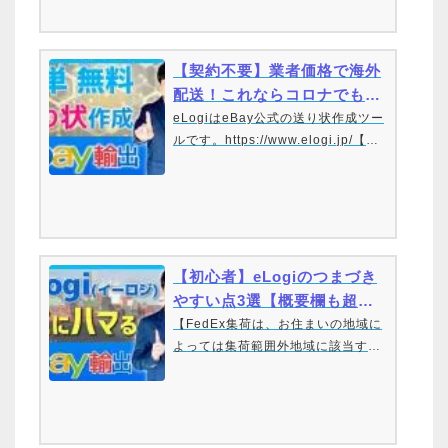
ay輸出できます！配送手段について
のご質問をよくいただきますが結論
としては、eBay初心者の方に最もオ
ススメの配送方法はeLogi(イーロ
【契約不要】業者価格で海外
ジ)です。この動画で実際の配送手順
配送！これならコロナでも届
を動…
く【2021年最新版】eLogi
eLogiはeBay公式の送り状作成ツー
ルです。https://www.elogi.jp/【補
許…
足】10:16-10:19現在はeLogi上で
も集荷が可能です。eLogiの料金は
サーチャージなど込みです。現在は
メインメニューではなく、ツールペ
ージの一番下に表示されておりま
す。https://eportal.ebay…
【初心者】eLogiのつまづき
やすい点3選【概要欄も超重
要】
【FedEx集荷は、お住まいの地域に
よっては集荷範囲外地域に該当する
こともあります】地域外集荷料につ
いては、QAにも、支払前のページに
も、そして実際に郵便番号が該当す
る場合はアラートも表示されるよう