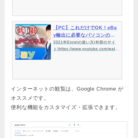
eBayセラー向けサポートサイトhttp
s://eportal.ebay.co.jp/portalsライ
ン友達登録で限定シークレット動画
プレゼントhttps://bit.ly/2UF…
【PC】これだけでOK！eBa
y輸出に必要なパソコンのス
キル
2021年Excelの使い方(外部のサイ
ト)https://www.youtube.com/watc
h?v=HEhDNoklIT0Easyタイピング
(外部のサイト)http://typingx0.net/e
asy/パソコンが苦手な方もいらっし
ゃるでしょう。eBayを仕事としてや
っていく上ではある程度パソコンの
インターネットの観覧は、Google Chrome が
操作…
オススメです。
便利な機能をカスタマイズ・拡張できます。