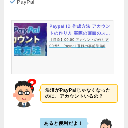
PayPal
Paypal ID 作成方法 アカウン
トの作り方 実際の画面のスク
リーンショットで解説し…
【目次】00:00 アカウントの作り方
00:55 Paypal 登録の事前準備01:
03 Paypalにアクセス01:05 無料
ビジネスアカウント開設01:11 無
料新規登録01:19 メールアドレス
を入力01:25 パスワードの入力01:
27 パスワードの条件01:35 目の
マークをクリックして確認01:45…
決済がPayPalじゃなくなった
のに、アカウントいるの？
あると便利だよ！