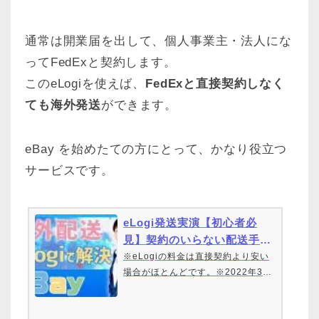
https://…
通常は開業届を出して、個人事業主・法人にな
ってFedExと契約します。
このeLogiを使えば、
FedExと直接契約しなく
ても海外発送
ができます。
eBay を始めたての方にとって、かなり役立つ
サービスです。
eLogi発送実演【初心者必
見】契約のいらない配送手段
【2022年最新版】
※eLogiの料金は直接契約より安い
場合がほとんどです。※2022年3月
から、地域外集荷料は撤廃されまし
た。※田舎にお住まいの方でも、eb