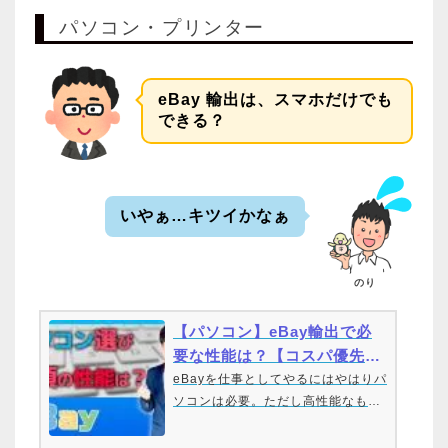
パソコン・プリンター
eBay 輸出は、スマホだけでも
できる？
いやぁ…キツイかなぁ
のり
【パソコン】eBay輸出で必
要な性能は？【コスパ優先】
2021年最新機種紹介
eBayを仕事としてやるにはやはりパ
ソコンは必要。ただし高性能なもの
は必要ありません。最適なパソコン
選びについてお伝えします。日本の