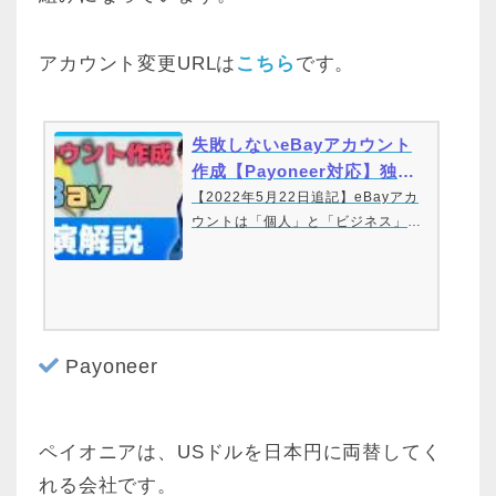
アカウント変更URLは
こちら
です。
失敗しないeBayアカウント
作成【Payoneer対応】独自
決済後の変更点
【2022年5月22日追記】eBayアカ
ウントは「個人」と「ビジネス」と
選べます。開業届を出すとeBayでは
ビジネス扱いになるため「ビジネ
ス」で作ることをオススメします。
eBayのアカウントが「ビジネス」だ
とペイオニアも「ビジネス」でない
Payoneer
と連携ができません。「個人」も同
様に両方が個人アカウントでないと
連携ができま…
ペイオニアは、USドルを日本円に両替してく
れる会社です。