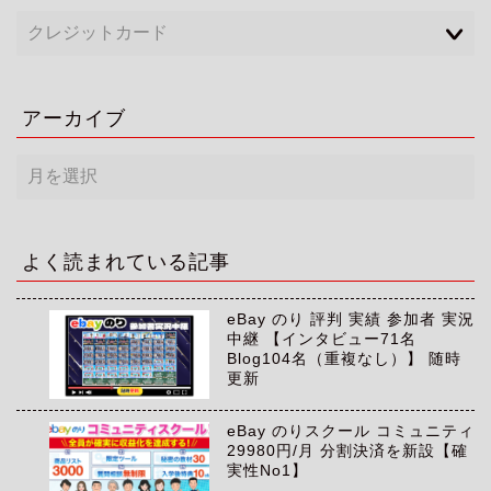
アーカイブ
ア
ー
カ
イ
ブ
よく読まれている記事
eBay のり 評判 実績 参加者 実況
中継 【インタビュー71名
Blog104名（重複なし）】 随時
更新
eBay のりスクール コミュニティ
29980円/月 分割決済を新設【確
実性No1】