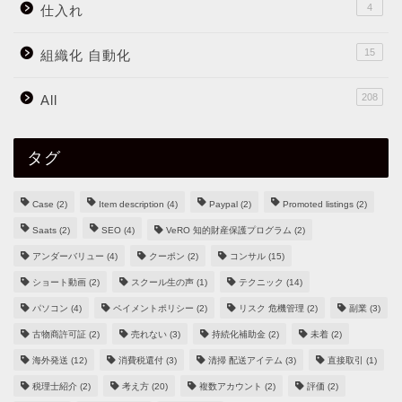
4
仕入れ
15
組織化 自動化
208
All
タグ
Case
(2)
Item description
(4)
Paypal
(2)
Promoted listings
(2)
Saats
(2)
SEO
(4)
VeRO 知的財産保護プログラム
(2)
アンダーバリュー
(4)
クーポン
(2)
コンサル
(15)
ショート動画
(2)
スクール生の声
(1)
テクニック
(14)
パソコン
(4)
ペイメントポリシー
(2)
リスク 危機管理
(2)
副業
(3)
古物商許可証
(2)
売れない
(3)
持続化補助金
(2)
未着
(2)
海外発送
(12)
消費税還付
(3)
清掃 配送アイテム
(3)
直接取引
(1)
税理士紹介
(2)
考え方
(20)
複数アカウント
(2)
評価
(2)