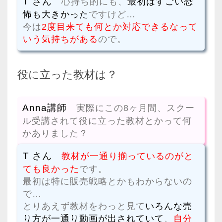
T さん
心持ち的にも、
最初はすごい恐
怖も大きかった
ですけど…
今は
2度目来ても何とか対応できるなって
いう気持ちがある
ので。
役に立った教材は？
Anna講師
実際にこの8ヶ月間、スクー
ル受講されて役に立った教材とかって何
かありました？
T さん
教材が一通り揃っているのがと
ても良かった
です。
最初は特に販売戦略とかもわからないの
で…
とりあえず教材をわっと見て
いろんな売
り方が一通り動画が出されていて
、
自分