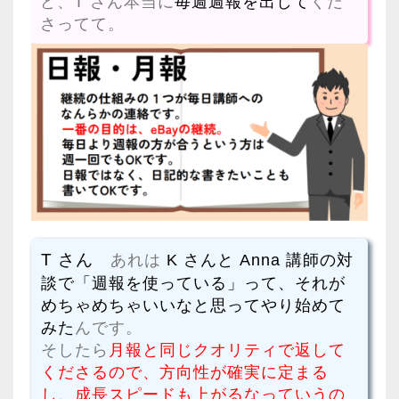
ど、T さん本当に
毎週週報を出して
くだ
さってて。
T さん
あれは
K さんと Anna 講師の対
談で「週報を使っている」って、それが
めちゃめちゃいいなと思ってやり始めて
みた
んです。
そしたら
月報と同じクオリティで返して
くださるので、方向性が確実に定まる
し、成長スピードも上がるなっていうの