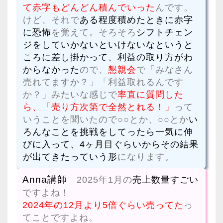
て赤字もどんどん積んでいった
んです。
けど、それで
ある程度積めたときに赤字
に恐怖
を覚えて。そろそろ
シフトチェン
ジをしていかないといけないなというと
ころに差し掛かって、利益の取り方がわ
からなかった
ので、
懇親会
で「みなさん
売れてますか？」「利益取れるんです
か？」みたいな感じで
率直に質問した
ら、「売り方次第で全然とれる！」
って
いうことを聞いたので○○とか、○○とか
い
ろんなことを挑戦をしてったら一気に伸
びに入って、4ヶ月目ぐらいからその結果
が出てきたっていう形
になります。
Anna講師
2025年1月の
売上数量すごい
ですよね！
2024年の12月より5倍ぐらい売ってた
っ
てことですよね。