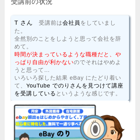
受講前の状況
T さん
受講前は
会社員
をしていまし
た。
全然別のことをしようと思って会社を辞
めて。
時間が決まっているような職種だと、や
っぱり自由が利かない
のでそれはやめよ
うと思って…
いろいろ探した結果 eBay にたどり着い
て、
YouTube でのりさんを見つけて講座
を受講している
というような感じです。