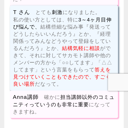
T さん
とても
刺激
になりました。
私の使い方としては、特に
3～4ヶ月目伸
び悩んで、
結構些細な悩み事『発送って
どうしたらいいんだろう』とか、『経理
関係ってみんなどうやって登録をしてい
るんだろう』とか、
結構気軽に相談
がで
きて、それに対してサカモト講師や他の
メンバーの方から「○○してます」「△△
してます」という言葉をもらって
答えを
見つけていくこともできたので、すごく
良い場所
だなって。
Anna講師
確かに
担当講師以外のコミュ
ニティっていうのも非常に重要
になって
きますね。