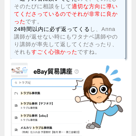
そのたびに相談をして
適切な方向に導い
てくださっているのでそれが非常に良か
った
です。
24時間以内に必ず返ってくる
し、Anna
講師が返せない時にもワタナベ講師やの
り講師が率先して返してくださったり、
それも
すごく心強かった
ですね。