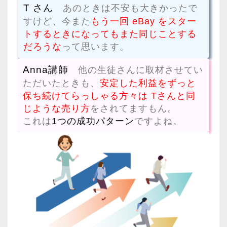
T さん
あのときは不安も大きかったで
すけど、今また
もう一回 eBay をスター
トするときになってもまた同じことする
だろうな
って思います。
Anna講師
他の生徒さんに取材させてい
ただいたときも、
安定した利益をずっと
保ち続けてらっしゃる方々は Tさんと同
じような売り方
をされてますもん。
これは
1つの成功パターン
ですよね。