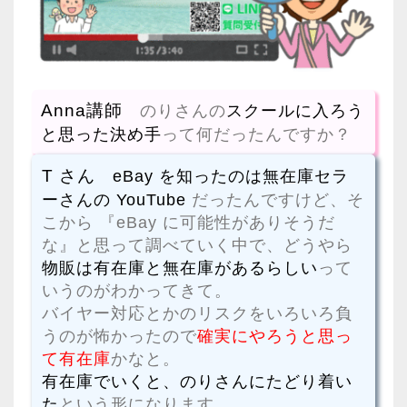
Anna講師
のりさんの
スクールに入ろう
と思った決め手
って何だったんですか？
T さん
eBay を知ったのは無在庫セラ
ーさんの YouTube
だったんですけど、そ
こから 『eBay に可能性がありそうだ
な』と思って調べていく中で、どうやら
物販は有在庫と無在庫があるらしい
って
いうのがわかってきて。
バイヤー対応とかのリスクをいろいろ負
うのが怖かったので
確実にやろうと思っ
て有在庫
かなと。
有在庫でいくと、のりさんにたどり着い
た
という形になります。