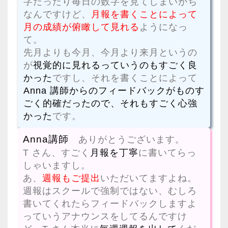
字だったり毎日の数字を見てしまいがち
なんですけど、
月報を書くことによって
月の成績が俯瞰して見れる
ようになっ
て。
先月よりも今月、今月より来月というの
が
視覚的に見れるっていうのもすごく良
かった
ですし、それを書くことによって
Anna 講師からのフィードバックがものす
ごく的確だったので、それもすごく心強
かった
です。
Anna講師
ありがとうございます。
T さん、すごく
月報を丁寧
に書いてらっ
しゃいますし。
あ、
週報もご提出
いただいてますよね。
週報はスクールで強制ではない、むしろ
書いてくれたらフィードバックしますよ
っていうアナウンスをしてるんですけ