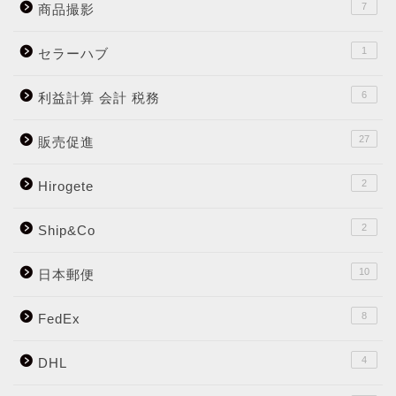
7
商品撮影
1
セラーハブ
6
利益計算 会計 税務
27
販売促進
2
Hirogete
2
Ship&Co
10
日本郵便
8
FedEx
4
DHL