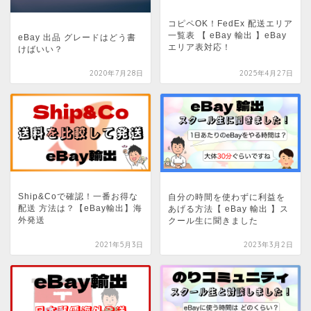
コピペOK！FedEx 配送エリア
一覧表 【 eBay 輸出 】eBay
eBay 出品 グレードはどう書
エリア表対応！
けばいい？
2020年7月28日
2025年4月27日
Ship&Coで確認！一番お得な
自分の時間を使わずに利益を
配送 方法は？【eBay輸出】海
あげる方法【 eBay 輸出 】ス
外発送
クール生に聞きました
2021年5月3日
2023年3月2日