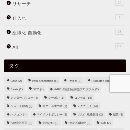
14
リサーチ
4
仕入れ
15
組織化 自動化
208
All
タグ
Case
(2)
Item description
(4)
Paypal
(2)
Promoted listings
(2)
Saats
(2)
SEO
(4)
VeRO 知的財産保護プログラム
(2)
アンダーバリュー
(4)
クーポン
(2)
コンサル
(15)
ショート動画
(2)
スクール生の声
(1)
テクニック
(14)
パソコン
(4)
ペイメントポリシー
(2)
リスク 危機管理
(2)
副業
(3)
古物商許可証
(2)
売れない
(3)
持続化補助金
(2)
未着
(2)