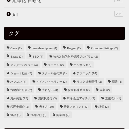
組織化 自動化
208
All
タグ
Case
(2)
Item description
(4)
Paypal
(2)
Promoted listings
(2)
Saats
(2)
SEO
(4)
VeRO 知的財産保護プログラム
(2)
アンダーバリュー
(4)
クーポン
(2)
コンサル
(15)
ショート動画
(2)
スクール生の声
(1)
テクニック
(14)
パソコン
(4)
ペイメントポリシー
(2)
リスク 危機管理
(2)
副業
(3)
古物商許可証
(2)
売れない
(3)
持続化補助金
(2)
未着
(2)
海外発送
(12)
消費税還付
(3)
清掃 配送アイテム
(3)
直接取引
(1)
税理士紹介
(2)
考え方
(20)
複数アカウント
(2)
評価
(2)
返品
(3)
送料比較
(6)
開業届
(2)