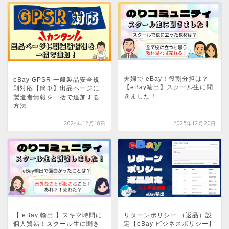
夫婦で eBay！役割分担は？
eBay GPSR 一般製品安全規
【eBay輸出】スクール生に聞
則対応【簡単】出品ページに
きました！
製造者情報を一括で追加する
方法
2024年12月18日
2025年12月20日
リターンポリシー （返品）設
【 eBay 輸出 】スキマ時間に
定【eBay ビジネスポリシー】
個人貿易！スクール生に聞き