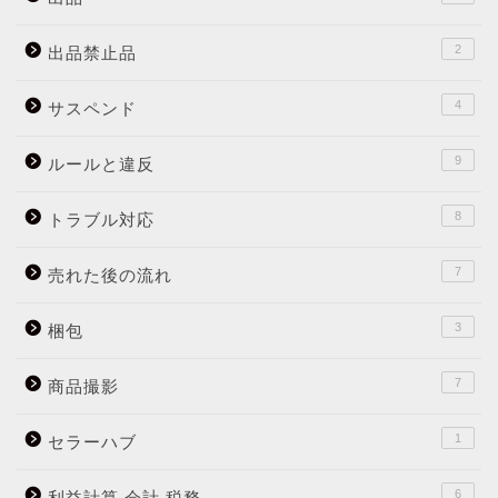
2
出品禁止品
4
サスペンド
9
ルールと違反
8
トラブル対応
7
売れた後の流れ
3
梱包
7
商品撮影
1
セラーハブ
6
利益計算 会計 税務