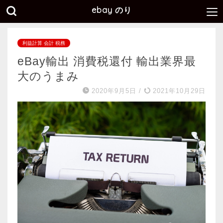
ebay のり
利益計算 会計 税務
eBay輸出 消費税還付 輸出業界最
大のうまみ
2020年9月5日
/
2021年10月29日