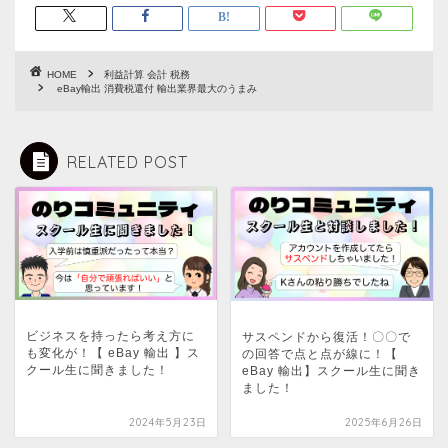
HOME
利益計算 会計 税務
eBay輸出 消費税還付 輸出業界最大のうまみ
RELATED POST
ビジネスを持ったら考え方に
サスペンドから復活！〇〇で
も変化が！【 eBay 輸出 】ス
の回答で点と点が線に！【
クール生に聞きました！
eBay 輸出】スクール生に聞き
ました！
2024年5月23日
2025年6月26日