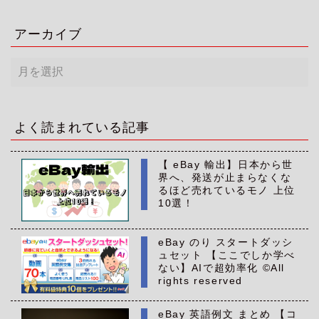
アーカイブ
ア
ー
カ
イ
ブ
よく読まれている記事
【 eBay 輸出】日本から世
界へ、発送が止まらなくな
るほど売れているモノ 上位
10選！
eBay のり スタートダッシ
ュセット 【ここでしか学べ
ない】AIで超効率化 ©All
rights reserved
eBay 英語例文 まとめ 【コ