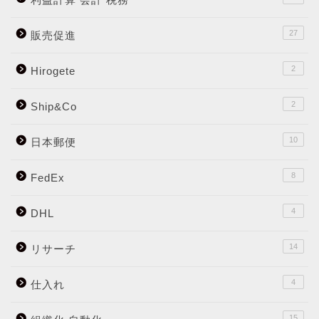
27
販売促進
2
Hirogete
2
Ship&Co
10
日本郵便
8
FedEx
4
DHL
14
リサーチ
4
仕入れ
15