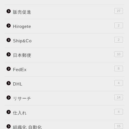
27
販売促進
2
Hirogete
2
Ship&Co
10
日本郵便
8
FedEx
4
DHL
14
リサーチ
4
仕入れ
15
組織化 自動化