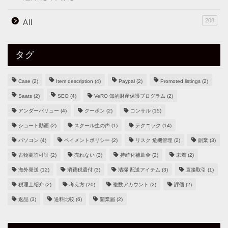
208
All
タグ
Case
(2)
Item description
(4)
Paypal
(2)
Promoted listings
(2)
Saats
(2)
SEO
(4)
VeRO 知的財産保護プログラム
(2)
アンダーバリュー
(4)
クーポン
(2)
コンサル
(15)
ショート動画
(2)
スクール生の声
(1)
テクニック
(14)
パソコン
(4)
ペイメントポリシー
(2)
リスク 危機管理
(2)
副業
(3)
古物商許可証
(2)
売れない
(3)
持続化補助金
(2)
未着
(2)
海外発送
(12)
消費税還付
(3)
清掃 配送アイテム
(3)
直接取引
(1)
税理士紹介
(2)
考え方
(20)
複数アカウント
(2)
評価
(2)
返品
(3)
送料比較
(6)
開業届
(2)