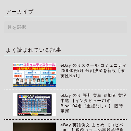
アーカイブ
ア
ー
カ
イ
ブ
よく読まれている記事
eBay のりスクール コミュニティ
29980円/月 分割決済を新設【確
実性No1】
eBay のり 評判 実績 参加者 実況
中継 【インタビュー71名
Blog104名（重複なし）】 随時
更新
eBay 英語例文 まとめ 【コピペ
OK！】現役セラーの実践英語集