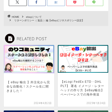
HOME
ebayについて
リターンポリシー（ 返品 ）編【eBayビジネスポリシー設定】
RELATED POST
【eLogi FedEx ETD・DHL
【 eBay 輸出 】外注化から完
PLT】 署名 イメージ・レター
全な自動化！スクール生に聞
ヘッドの作り方【eBay輸出】
きました！
ペーパーレスでの海外発送
2024年4月2日
2023年1月24日