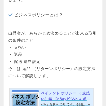
ビジネスポリシーとは？
出品者が、あらかじめ決めることが出来る取引
の条件のこと
・ 支払い
・ 返品
・ 配送 送料設定
今回は 返品 （リターンポリシー）の設定方法
について解説します。
ペイメント ポリシー （ 支払
い）編 【eBayビジネス ポリ
シー 設定】
eBay 貿易家 のり です。今回は、e