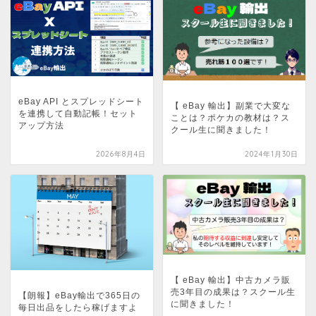
eBay API とスプレッドシート
【 eBay 輸出】副業で大変な
を連携して自動記帳！セット
ことは？ポケカの教材は？ス
アップ方法
クール生に聞きました！
2026年8月4日
2024年1月30日
【 eBay 輸出】中古カメラ販
売3年目の成果は？スクール生
【朗報】eBay輸出で365日の
に聞きました！
毎日出品をしたら稼げますよ