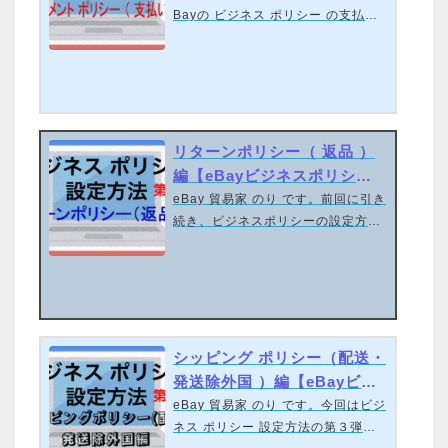
Bayの ビジネス ポリシー の支払い
の設定方法（ ペイメント ポリシー
）について、お話しさせていただき
ます。＊このブログ内の画像はワン
クリックで拡大できます。https://yo
utu.be/bBDm9qE-FSYeBay、何を
どうやったらいいのか 分からない
リターンポリシー（ 返品 ）
よ〜大丈夫！コレを使ってみて！！
編【eBayビジネスポリシー
0からeBay輸出を始めて、収益を得
設定】
eBay 貿易家 のり です。前回に引き
られるようになる「ebayのりスター
続き、ビジネスポリシーの設定方法
トダッシュセット」を無料で配布し
をお伝えします。今回はリターンポ
ています。必要な情報のほぼ全て
リシー（ 返品 ）編になります。難
が、一つにまとまっています。ぜひ
しそう…と思われるかもしれません
ご利用ください。ビジネス ポリシー
が、一つ一つやっていけば大丈夫で
とは？出品者が、あら…
す。ぜひ、活用してくださいね。＊
このブログ内の画像はワンクリック
シッピング ポリシー（配送・
で拡大できます。https://youtu.be/
発送除外国 ）編【eBayビジ
AkBEOKfvghAeBay、何をどうやっ
ネスポリシー 設定 】
eBay 貿易家 のり です。今回はビジ
たらいいのか 分からないよ〜大丈
ネス ポリシー 設定方法の第３弾！
夫！コレを使ってみて！！0からeB