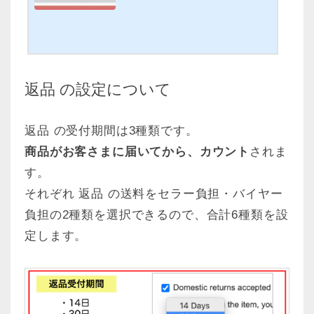
シッピング ポリシー（ 発送除外国
ay輸出を始めて、収益を得られるよ
）についてです。初心者の方にもわ
うになる「ebayのりスタートダッシ
かるように解説しています。＊この
ュセット」を無料で配布していま
ブログ内の画像はワンクリックで拡
す。必要な情報のほぼ…
大できます。https://youtu.be/ilGFr
DQQ1gweBay、何をどうやったら
返品 の設定について
いいのか 分からないよ〜大丈夫！コ
レを使ってみて！！0からeBay輸出
を始めて、収益を得られるようにな
返品 の受付期間は3種類です。
る「ebayのりスタートダッシュセッ
商品がお客さまに届いてから、カウント
されま
ト」を無料で配布しています。必要
な情報のほぼ全てが、一つにまとま
す。
っています。ぜひご利用ください。
それぞれ 返品 の送料をセラー負担・バイヤー
ビジネスポリシ…
負担の2種類を選択できるので、合計6種類を設
定します。