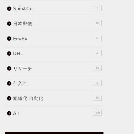
Ship&Co
2
日本郵便
10
FedEx
8
DHL
4
リサーチ
14
仕入れ
4
組織化 自動化
15
All
208