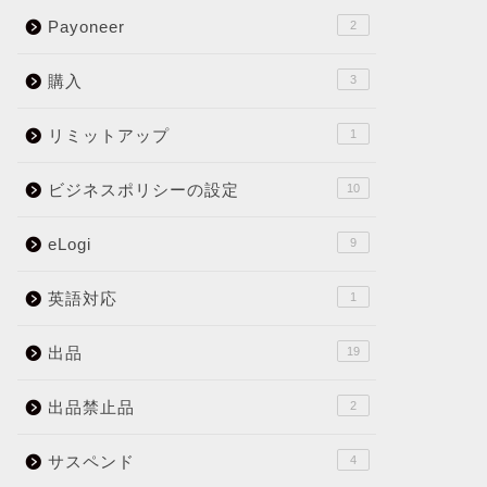
Payoneer
2
購入
3
リミットアップ
1
ビジネスポリシーの設定
10
eLogi
9
英語対応
1
出品
19
出品禁止品
2
サスペンド
4