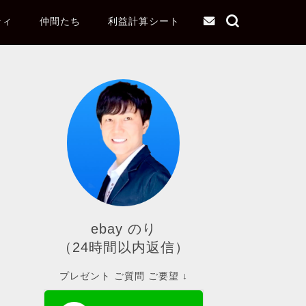
ティ
仲間たち
利益計算シート
ebay のり
（24時間以内返信）
プレゼント ご質問 ご要望 ↓