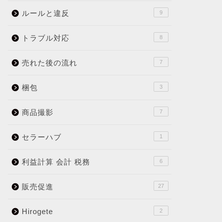
ルールと違反
9
トラブル対応
8
売れた後の流れ
7
梱包
3
商品撮影
7
セラーハブ
1
利益計算 会計 税務
6
販売促進
27
Hirogete
2