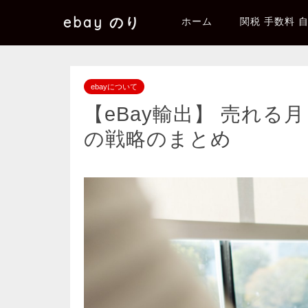
ebay のり
ホーム
関税 手数料 
ebayについて
【eBay輸出】 売れる
の戦略のまとめ