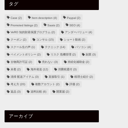
タグ
Case
(2)
Item description
(4)
Paypal
(2)
Promoted listings
(2)
Saats
(2)
SEO
(4)
VeRO 知的財産保護プログラム
(2)
アンダーバリュー
(4)
クーポン
(2)
コンサル
(15)
ショート動画
(2)
スクール生の声
(1)
テクニック
(14)
パソコン
(4)
ペイメントポリシー
(2)
リスク 危機管理
(2)
副業
(3)
古物商許可証
(2)
売れない
(3)
持続化補助金
(2)
未着
(2)
海外発送
(12)
消費税還付
(3)
清掃 配送アイテム
(3)
直接取引
(1)
税理士紹介
(2)
考え方
(20)
複数アカウント
(2)
評価
(2)
返品
(3)
送料比較
(6)
開業届
(2)
アーカイブ