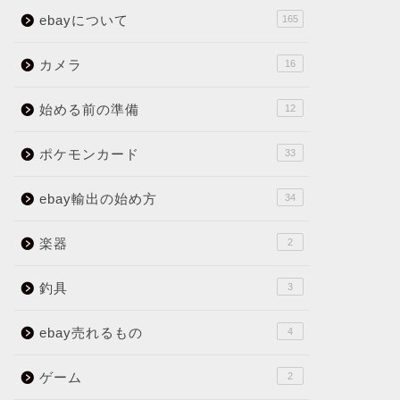
ebayについて
165
カメラ
16
始める前の準備
12
ポケモンカード
33
ebay輸出の始め方
34
楽器
2
釣具
3
ebay売れるもの
4
ゲーム
2