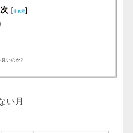
目次
[
]
非表示
月
良いのか?
れない月