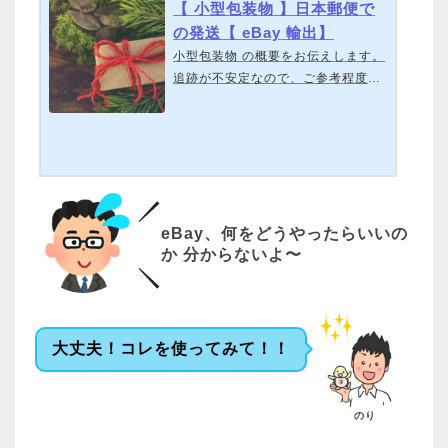
【 小型包装物 】日本郵便で
の発送【 eBay 輸出】
小型包装物 の概要をお伝えします。
追跡が不安定なので、ご参考程度
に。（2022年現在、アメリカ宛引き
受け停止です）初学者の方は、eLog
i発送がベストです。eLogiはこち
ら。＊このブログ内の画像はワンク
リックで拡大できます。eBay、何を
どうやったらいいのか 分からない
eBay、何をどうやったらいいの
よ〜大丈夫！コレを使ってみて！！
か 分からないよ〜
0からeBay輸出を始めて、収益を得
られるようになる「ebayのりスター
トダッシュセット」を無料で配布し
ています。必要な情報のほぼ全て
が、一つにまとまっています。ぜひ
大丈夫！コレを使ってみて！！
ご利用ください。初めての商品発送
今回はeBay初心者の方がつ…
のり