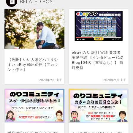
RELATED POST
eBay のり 評判 実績 参加者
実況中継 【インタビュー71名
【危険】いい人ほどハマりや
Blog104名（重複なし）】 随
すい eBay 輸出の罠【アカウ
時更新
ント停止】
2020年9月11日
2020年9月11日