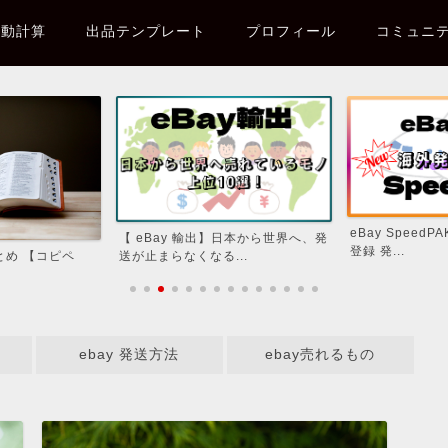
自動計算
出品テンプレート
プロフィール
コミュニ
eBay SpeedP
【 eBay 輸出】日本から世界へ、発
登録 発...
まとめ 【コピペ
送が止まらなくなる...
方
ebay 発送方法
ebay売れるもの