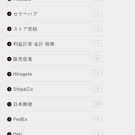
セラーハブ
1
ストア登録
1
利益計算 会計 税務
7
販売促進
27
Hirogete
2
Ship&Co
2
日本郵便
10
FedEx
8
DHL
4