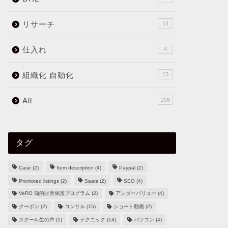
リサーチ
14
仕入れ
4
組織化 自動化
15
All
208
タグ
Case
(2)
Item description
(4)
Paypal
(2)
Promoted listings
(2)
Saats
(2)
SEO
(4)
VeRO 知的財産保護プログラム
(2)
アンダーバリュー
(4)
クーポン
(2)
コンサル
(15)
ショート動画
(2)
スクール生の声
(1)
テクニック
(14)
パソコン
(4)