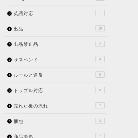
next
英語対応
1
出品
19
出品禁止品
2
サスペンド
4
ルールと違反
9
トラブル対応
8
売れた後の流れ
7
梱包
3
商品撮影
7