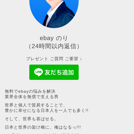
ebay のり
（24時間以内返信）
プレゼント ご質問 ご要望 ↓
【2026年6月更新】 日本郵便 国際
【2025
郵便マイページサービス登録方法と
イド！永
使い方【eBay輸出】
無料でebayの悩みを解決
2025年8月25日
業界全体を無償で支える男
世界と個人で貿易することで、
豊かに幸せになる日本人を一人でも多く!!
そして、世界も喜ばせる。
日本と世界の架け橋に、俺はなるっ!!!