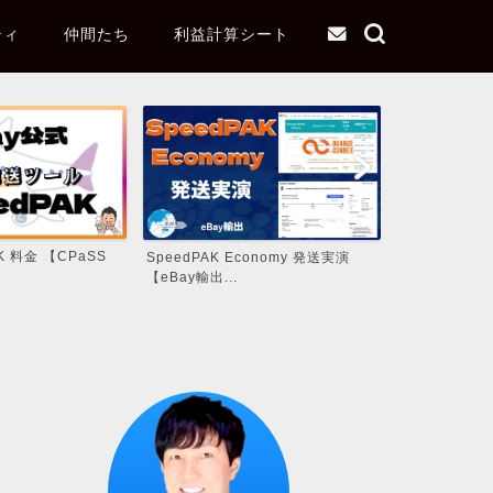
ティ
仲間たち
利益計算シート
AK 料金 【CPaSS
SpeedPAK Economy 発送実演
【2026年7月
【eBay輸出...
法 ポケモン...