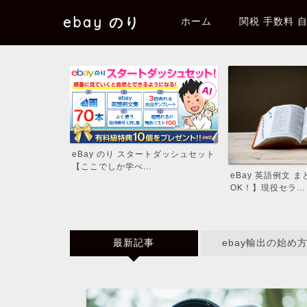
ebay のり
ホーム
関税 手数料 
eBay のり スタートダッシュセット
 コミュニティ
【ここでしか学べ...
eBay 英語例文 
OK！】現役セラ...
最新記事
ebay輸出の始め