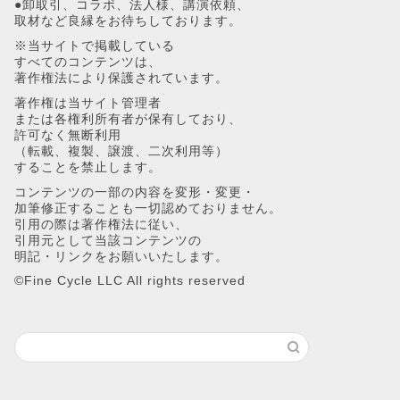
●卸取引、コラボ、法人様、講演依頼、
取材など良縁をお待ちしております。
※当サイトで掲載している
すべてのコンテンツは、
著作権法により保護されています。
著作権は当サイト管理者
または各権利所有者が保有しており、
2025最新版！ eBay・ペイオニア ア
AI を
許可なく無断利用
カウント作成 と連携【eBay輸出の
輸出】メル
（転載、複製、譲渡、二次利用等）
することを禁止します。
始め方】
可能
コンテンツの一部の内容を変形・変更・
加筆修正することも一切認めておりません。
2025年5月4日
引用の際は著作権法に従い、
引用元として当該コンテンツの
明記・リンクをお願いいたします。
©︎Fine Cycle LLC All rights reserved