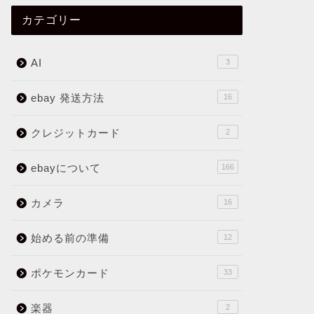
カテゴリー
eBay 出品 方法 【初心者向け】カン
一瞬で 
AI
タン！ 時短 ！画面で解説
の方法【 
3
2024年2月3日
ebay 発送方法
16
クレジットカード
2
ebayについて
166
カメラ
16
始める前の準備
12
ポケモンカード
33
【 eBay リサーチ 】超効率化！
eBay
丸々パクれるシートをプレゼント！
販売テク
楽器
2