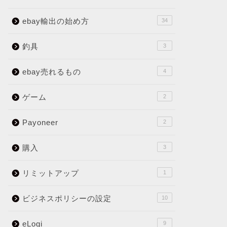
2024年1月29日
ebay輸出の始め方
34
釣具
3
ebay売れるもの
4
ゲーム
2
Payoneer
2
購入
3
【 eBay 輸出 】ほぼ確実に売れ
eBay
る？！出品はオークションで！ リサ
ニア連携
リミットアップ
1
ーチ方法と商品5選！
解説
ビジネスポリシーの設定
10
2023年9月9日
eLogi
9